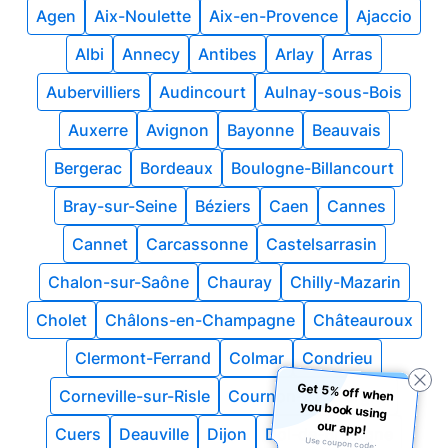
Agen
Aix-Noulette
Aix-en-Provence
Ajaccio
Albi
Annecy
Antibes
Arlay
Arras
Aubervilliers
Audincourt
Aulnay-sous-Bois
Auxerre
Avignon
Bayonne
Beauvais
Bergerac
Bordeaux
Boulogne-Billancourt
Bray-sur-Seine
Béziers
Caen
Cannes
Cannet
Carcassonne
Castelsarrasin
Chalon-sur-Saône
Chauray
Chilly-Mazarin
Cholet
Châlons-en-Champagne
Châteauroux
Clermont-Ferrand
Colmar
Condrieu
Get 5% off when
you book using
Corneville-sur-Risle
Cournon-d'Auvergne
our app!
Cuers
Deauville
Dijon
Dol-de-Bretagne
Use coupon code: