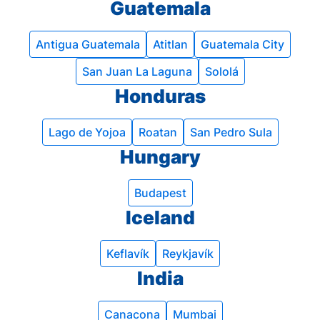
Guatemala
Antigua Guatemala
Atitlan
Guatemala City
San Juan La Laguna
Sololá
Honduras
Lago de Yojoa
Roatan
San Pedro Sula
Hungary
Budapest
Iceland
Keflavík
Reykjavík
India
Canacona
Mumbai