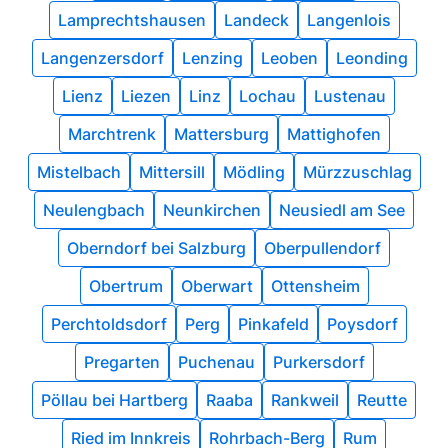
Lamprechtshausen
Landeck
Langenlois
Langenzersdorf
Lenzing
Leoben
Leonding
Lienz
Liezen
Linz
Lochau
Lustenau
Marchtrenk
Mattersburg
Mattighofen
Mistelbach
Mittersill
Mödling
Mürzzuschlag
Neulengbach
Neunkirchen
Neusiedl am See
Oberndorf bei Salzburg
Oberpullendorf
Obertrum
Oberwart
Ottensheim
Perchtoldsdorf
Perg
Pinkafeld
Poysdorf
Pregarten
Puchenau
Purkersdorf
Pöllau bei Hartberg
Raaba
Rankweil
Reutte
Ried im Innkreis
Rohrbach-Berg
Rum