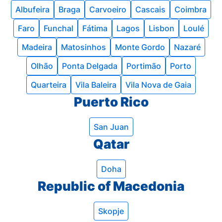
Albufeira
Braga
Carvoeiro
Cascais
Coimbra
Faro
Funchal
Fátima
Lagos
Lisbon
Loulé
Madeira
Matosinhos
Monte Gordo
Nazaré
Olhão
Ponta Delgada
Portimão
Porto
Quarteira
Vila Baleira
Vila Nova de Gaia
Puerto Rico
San Juan
Qatar
Doha
Republic of Macedonia
Skopje