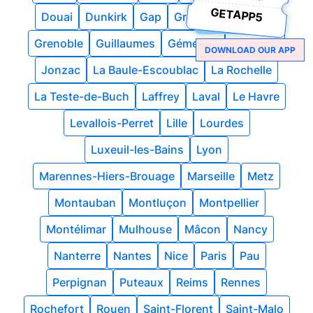
GETAPP5
Douai
Dunkirk
Gap
Grandcamp-Maisy
Grenoble
Guillaumes
Gémenos
Hayange
DOWNLOAD OUR APP
Jonzac
La Baule-Escoublac
La Rochelle
La Teste-de-Buch
Laffrey
Laval
Le Havre
Levallois-Perret
Lille
Lourdes
Luxeuil-les-Bains
Lyon
Marennes-Hiers-Brouage
Marseille
Metz
Montauban
Montluçon
Montpellier
Montélimar
Mulhouse
Mâcon
Nancy
Nanterre
Nantes
Nice
Paris
Pau
Perpignan
Puteaux
Reims
Rennes
Rochefort
Rouen
Saint-Florent
Saint-Malo