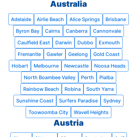
Australia
Adelaide
Airlie Beach
Alice Springs
Brisbane
Byron Bay
Cairns
Canberra
Cannonvale
Caulfield East
Darwin
Dubbo
Exmouth
Fremantle
Gawler
Geelong
Gold Coast
Hobart
Melbourne
Newcastle
Noosa Heads
North Boambee Valley
Perth
Pialba
Rainbow Beach
Robina
South Yarra
Sunshine Coast
Surfers Paradise
Sydney
Toowoomba City
Wavell Heights
Austria