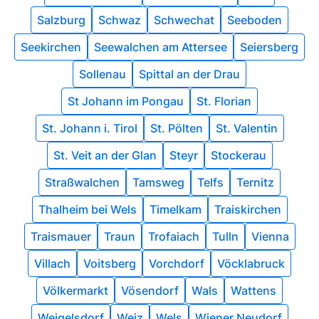
Salzburg
Schwaz
Schwechat
Seeboden
Seekirchen
Seewalchen am Attersee
Seiersberg
Sollenau
Spittal an der Drau
St Johann im Pongau
St. Florian
St. Johann i. Tirol
St. Pölten
St. Valentin
St. Veit an der Glan
Steyr
Stockerau
Straßwalchen
Tamsweg
Telfs
Ternitz
Thalheim bei Wels
Timelkam
Traiskirchen
Traismauer
Traun
Trofaiach
Tulln
Vienna
Villach
Voitsberg
Vorchdorf
Vöcklabruck
Völkermarkt
Vösendorf
Wals
Wattens
Weigelsdorf
Weiz
Wels
Wiener Neudorf