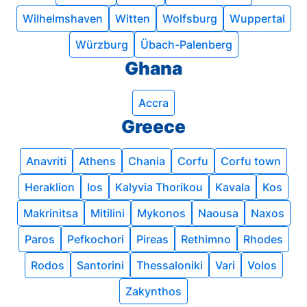
Wilhelmshaven
Witten
Wolfsburg
Wuppertal
Würzburg
Übach-Palenberg
Ghana
Accra
Greece
Anavriti
Athens
Chania
Corfu
Corfu town
Heraklion
Ios
Kalyvia Thorikou
Kavala
Kos
Makrinitsa
Mitilini
Mykonos
Naousa
Naxos
Paros
Pefkochori
Pireas
Rethimno
Rhodes
Rodos
Santorini
Thessaloniki
Vari
Volos
Zakynthos