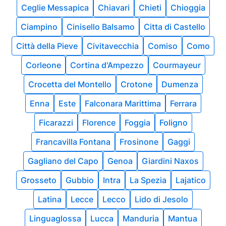
Ceglie Messapica
Chiavari
Chieti
Chioggia
Ciampino
Cinisello Balsamo
Citta di Castello
Città della Pieve
Civitavecchia
Comiso
Como
Corleone
Cortina d'Ampezzo
Courmayeur
Crocetta del Montello
Crotone
Dumenza
Enna
Este
Falconara Marittima
Ferrara
Ficarazzi
Florence
Foggia
Foligno
Francavilla Fontana
Frosinone
Gaggi
Gagliano del Capo
Genoa
Giardini Naxos
Grosseto
Gubbio
Intra
La Spezia
Lajatico
Latina
Lecce
Lecco
Lido di Jesolo
Linguaglossa
Lucca
Manduria
Mantua