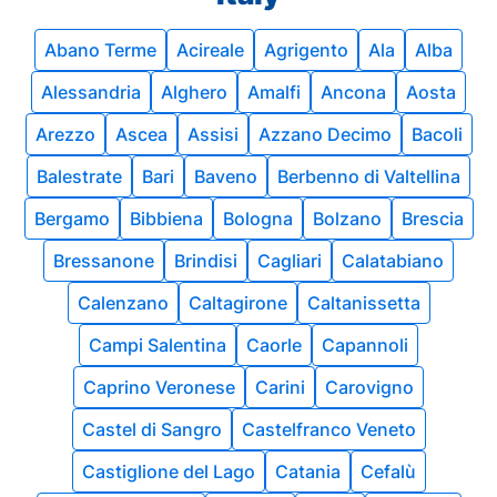
Abano Terme
Acireale
Agrigento
Ala
Alba
Alessandria
Alghero
Amalfi
Ancona
Aosta
Arezzo
Ascea
Assisi
Azzano Decimo
Bacoli
Balestrate
Bari
Baveno
Berbenno di Valtellina
Bergamo
Bibbiena
Bologna
Bolzano
Brescia
Bressanone
Brindisi
Cagliari
Calatabiano
Calenzano
Caltagirone
Caltanissetta
Campi Salentina
Caorle
Capannoli
Caprino Veronese
Carini
Carovigno
Castel di Sangro
Castelfranco Veneto
Castiglione del Lago
Catania
Cefalù