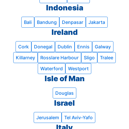
Indonesia
Bali
Bandung
Denpasar
Jakarta
Ireland
Cork
Donegal
Dublin
Ennis
Galway
Killarney
Rosslare Harbour
Sligo
Tralee
Waterford
Westport
Isle of Man
Douglas
Israel
Jerusalem
Tel Aviv-Yafo
Italy