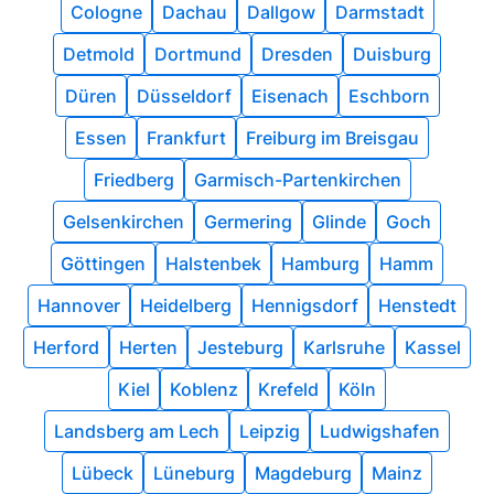
Cologne
Dachau
Dallgow
Darmstadt
Detmold
Dortmund
Dresden
Duisburg
Düren
Düsseldorf
Eisenach
Eschborn
Essen
Frankfurt
Freiburg im Breisgau
Friedberg
Garmisch-Partenkirchen
Gelsenkirchen
Germering
Glinde
Goch
Göttingen
Halstenbek
Hamburg
Hamm
Hannover
Heidelberg
Hennigsdorf
Henstedt
Herford
Herten
Jesteburg
Karlsruhe
Kassel
Kiel
Koblenz
Krefeld
Köln
Landsberg am Lech
Leipzig
Ludwigshafen
Lübeck
Lüneburg
Magdeburg
Mainz