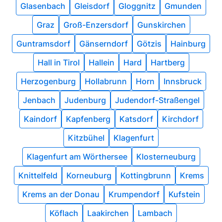
Glasenbach
Gleisdorf
Gloggnitz
Gmunden
Graz
Groß-Enzersdorf
Gunskirchen
Guntramsdorf
Gänserndorf
Götzis
Hainburg
Hall in Tirol
Hallein
Hard
Hartberg
Herzogenburg
Hollabrunn
Horn
Innsbruck
Jenbach
Judenburg
Judendorf-Straßengel
Kaindorf
Kapfenberg
Katsdorf
Kirchdorf
Kitzbühel
Klagenfurt
Klagenfurt am Wörthersee
Klosterneuburg
Knittelfeld
Korneuburg
Kottingbrunn
Krems
Krems an der Donau
Krumpendorf
Kufstein
Köflach
Laakirchen
Lambach