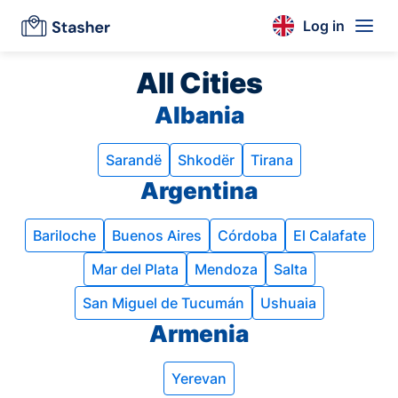
Log in
All Cities
Albania
Sarandë
Shkodër
Tirana
Argentina
Bariloche
Buenos Aires
Córdoba
El Calafate
Mar del Plata
Mendoza
Salta
San Miguel de Tucumán
Ushuaia
Armenia
Yerevan