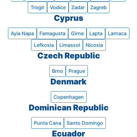
Trogir
Vodice
Zadar
Zagreb
Cyprus
Ayia Napa
Famagusta
Girne
Lapta
Larnaca
Lefkosia
Limassol
Nicosia
Czech Republic
Brno
Prague
Denmark
Copenhagen
Dominican Republic
Punta Cana
Santo Domingo
Ecuador