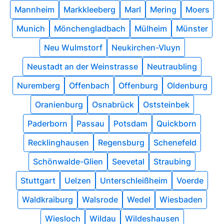
Mannheim
Markkleeberg
Marl
Mering
Moers
Munich
Mönchengladbach
Mülheim
Münster
Neu Wulmstorf
Neukirchen-Vluyn
Neustadt an der Weinstrasse
Neutraubling
Nuremberg
Offenbach
Offenburg
Oldenburg
Oranienburg
Osnabrück
Oststeinbek
Paderborn
Passau
Potsdam
Quickborn
Recklinghausen
Regensburg
Schenefeld
Schönwalde-Glien
Seevetal
Straubing
Stuttgart
Uelzen
Unterschleißheim
Voerde
Waldkraiburg
Walsrode
Wedel
Wiesbaden
Wiesloch
Wildau
Wildeshausen