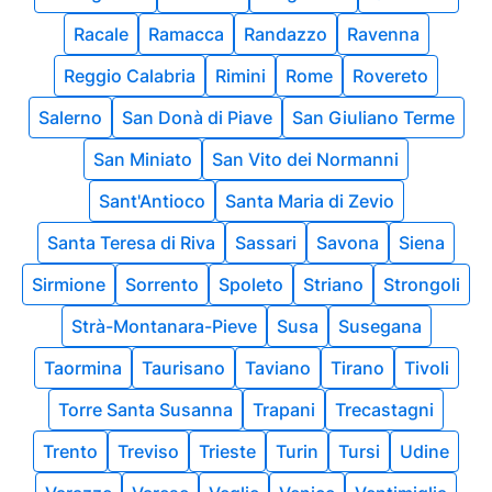
Racale
Ramacca
Randazzo
Ravenna
Reggio Calabria
Rimini
Rome
Rovereto
Salerno
San Donà di Piave
San Giuliano Terme
San Miniato
San Vito dei Normanni
Sant'Antioco
Santa Maria di Zevio
Santa Teresa di Riva
Sassari
Savona
Siena
Sirmione
Sorrento
Spoleto
Striano
Strongoli
Strà-Montanara-Pieve
Susa
Susegana
Taormina
Taurisano
Taviano
Tirano
Tivoli
Torre Santa Susanna
Trapani
Trecastagni
Trento
Treviso
Trieste
Turin
Tursi
Udine