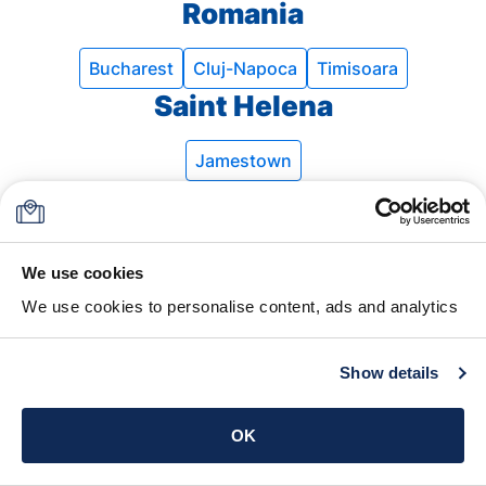
Romania
Bucharest
Cluj-Napoca
Timisoara
Saint Helena
Jamestown
Saudi Arabia
Jeddah
We use cookies
Serbia
We use cookies to personalise content, ads and analytics
Belgrade
Niš
Novi Sad
Show details
Singapore
Singapore
OK
Slovakia