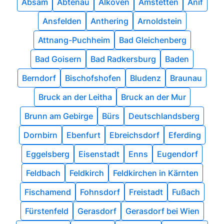
Absam
Abtenau
Alkoven
Amstetten
Anif
Ansfelden
Anthering
Arnoldstein
Attnang-Puchheim
Bad Gleichenberg
Bad Goisern
Bad Radkersburg
Baden
Berndorf
Bischofshofen
Bludenz
Braunau
Bruck an der Leitha
Bruck an der Mur
Brunn am Gebirge
Bürs
Deutschlandsberg
Dornbirn
Ebenfurt
Ebreichsdorf
Eferding
Eggelsberg
Eisenstadt
Enns
Eugendorf
Feldbach
Feldkirch
Feldkirchen in Kärnten
Fischamend
Fohnsdorf
Freistadt
Fußach
Fürstenfeld
Gerasdorf
Gerasdorf bei Wien