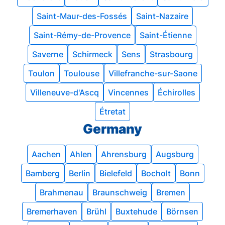
Saint-Maur-des-Fossés
Saint-Nazaire
Saint-Rémy-de-Provence
Saint-Étienne
Saverne
Schirmeck
Sens
Strasbourg
Toulon
Toulouse
Villefranche-sur-Saone
Villeneuve-d'Ascq
Vincennes
Échirolles
Étretat
Germany
Aachen
Ahlen
Ahrensburg
Augsburg
Bamberg
Berlin
Bielefeld
Bocholt
Bonn
Brahmenau
Braunschweig
Bremen
Bremerhaven
Brühl
Buxtehude
Börnsen