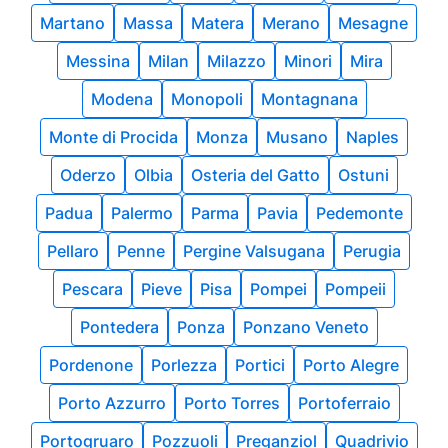
Martano
Massa
Matera
Merano
Mesagne
Messina
Milan
Milazzo
Minori
Mira
Modena
Monopoli
Montagnana
Monte di Procida
Monza
Musano
Naples
Oderzo
Olbia
Osteria del Gatto
Ostuni
Padua
Palermo
Parma
Pavia
Pedemonte
Pellaro
Penne
Pergine Valsugana
Perugia
Pescara
Pieve
Pisa
Pompei
Pompeii
Pontedera
Ponza
Ponzano Veneto
Pordenone
Porlezza
Portici
Porto Alegre
Porto Azzurro
Porto Torres
Portoferraio
Portogruaro
Pozzuoli
Preganziol
Quadrivio