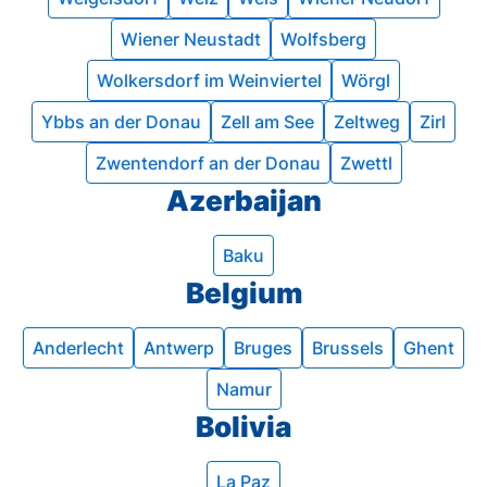
Wiener Neustadt
Wolfsberg
Wolkersdorf im Weinviertel
Wörgl
Ybbs an der Donau
Zell am See
Zeltweg
Zirl
Zwentendorf an der Donau
Zwettl
Azerbaijan
Baku
Belgium
Anderlecht
Antwerp
Bruges
Brussels
Ghent
Namur
Bolivia
La Paz