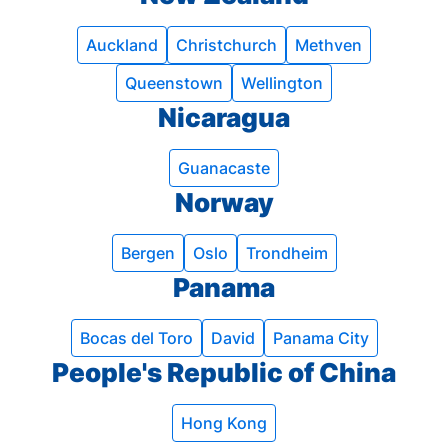
Auckland
Christchurch
Methven
Queenstown
Wellington
Nicaragua
Guanacaste
Norway
Bergen
Oslo
Trondheim
Panama
Bocas del Toro
David
Panama City
People's Republic of China
Hong Kong