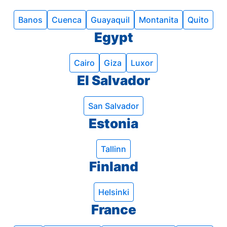
Banos
Cuenca
Guayaquil
Montanita
Quito
Egypt
Cairo
Giza
Luxor
El Salvador
San Salvador
Estonia
Tallinn
Finland
Helsinki
France