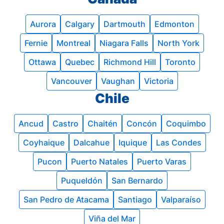
Aurora
Calgary
Dartmouth
Edmonton
Fernie
Montreal
Niagara Falls
North York
Ottawa
Quebec
Richmond Hill
Toronto
Vancouver
Vaughan
Victoria
Chile
Ancud
Castro
Chaitén
Concón
Coquimbo
Coyhaique
Dalcahue
Iquique
Las Condes
Pucon
Puerto Natales
Puerto Varas
Puqueldón
San Bernardo
San Pedro de Atacama
Santiago
Valparaíso
Viña del Mar