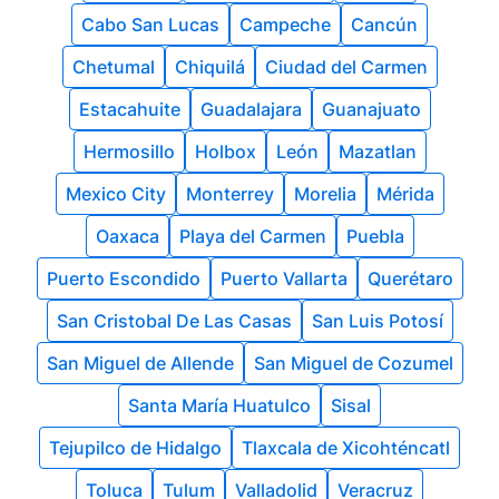
Cabo San Lucas
Campeche
Cancún
Chetumal
Chiquilá
Ciudad del Carmen
Estacahuite
Guadalajara
Guanajuato
Hermosillo
Holbox
León
Mazatlan
Mexico City
Monterrey
Morelia
Mérida
Oaxaca
Playa del Carmen
Puebla
Puerto Escondido
Puerto Vallarta
Querétaro
San Cristobal De Las Casas
San Luis Potosí
San Miguel de Allende
San Miguel de Cozumel
Santa María Huatulco
Sisal
Tejupilco de Hidalgo
Tlaxcala de Xicohténcatl
Toluca
Tulum
Valladolid
Veracruz