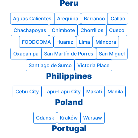
Peru
Aguas Calientes
Arequipa
Barranco
Callao
Chachapoyas
Chimbote
Chorrillos
Cusco
FOODCOMA
Huaraz
Lima
Máncora
Oxapampa
San Martín de Porres
San Miguel
Santiago de Surco
Victoria Place
Philippines
Cebu City
Lapu-Lapu City
Makati
Manila
Poland
Gdansk
Kraków
Warsaw
Portugal