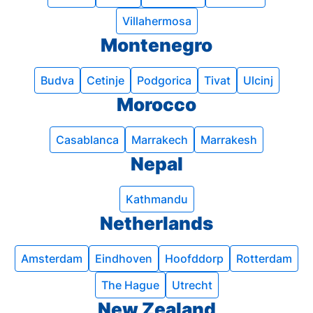
Villahermosa
Montenegro
Budva
Cetinje
Podgorica
Tivat
Ulcinj
Morocco
Casablanca
Marrakech
Marrakesh
Nepal
Kathmandu
Netherlands
Amsterdam
Eindhoven
Hoofddorp
Rotterdam
The Hague
Utrecht
New Zealand