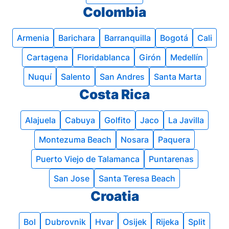
Colombia
Armenia
Barichara
Barranquilla
Bogotá
Cali
Cartagena
Floridablanca
Girón
Medellín
Nuquí
Salento
San Andres
Santa Marta
Costa Rica
Alajuela
Cabuya
Golfito
Jaco
La Javilla
Montezuma Beach
Nosara
Paquera
Puerto Viejo de Talamanca
Puntarenas
San Jose
Santa Teresa Beach
Croatia
Bol
Dubrovnik
Hvar
Osijek
Rijeka
Split