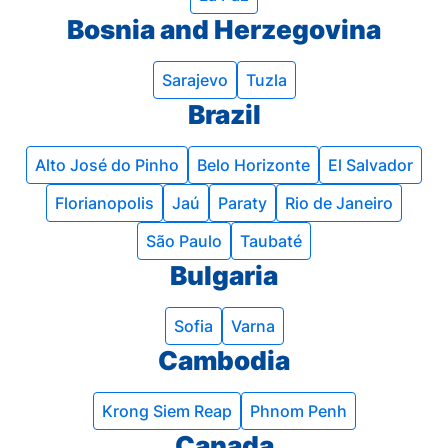
Bosnia and Herzegovina
Sarajevo
Tuzla
Brazil
Alto José do Pinho
Belo Horizonte
El Salvador
Florianopolis
Jaú
Paraty
Rio de Janeiro
São Paulo
Taubaté
Bulgaria
Sofia
Varna
Cambodia
Krong Siem Reap
Phnom Penh
Canada