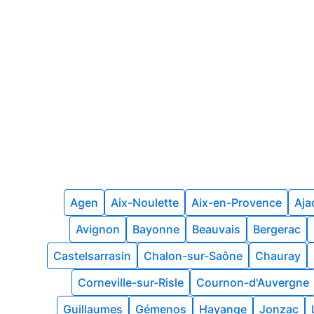
Agen
Aix-Noulette
Aix-en-Provence
Aja
Avignon
Bayonne
Beauvais
Bergerac
Castelsarrasin
Chalon-sur-Saône
Chauray
Corneville-sur-Risle
Cournon-d'Auvergne
Guillaumes
Gémenos
Hayange
Jonzac