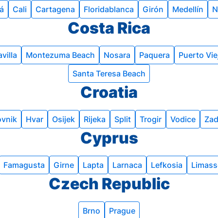
á
Cali
Cartagena
Floridablanca
Girón
Medellín
N
Costa Rica
villa
Montezuma Beach
Nosara
Paquera
Puerto Vie
Santa Teresa Beach
Croatia
vnik
Hvar
Osijek
Rijeka
Split
Trogir
Vodice
Zad
Cyprus
Famagusta
Girne
Lapta
Larnaca
Lefkosia
Limass
Czech Republic
Brno
Prague