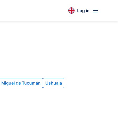
Log in
 Miguel de Tucumán
Ushuaia