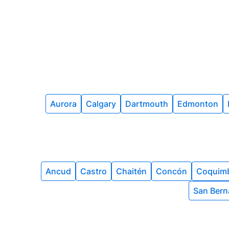
Aurora
Calgary
Dartmouth
Edmonton
Ancud
Castro
Chaitén
Concón
Coquim
San Bern