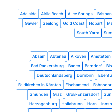
Adelaide
Airlie Beach
Alice Springs
Brisban
Gawler
Geelong
Gold Coast
Hobart
Me
South Yarra
Sun
Absam
Abtenau
Alkoven
Amstetten
Bad Radkersburg
Baden
Berndorf
Bi
Deutschlandsberg
Dornbirn
Ebenfu
Feldkirchen in Kärnten
Fischamend
Fohnsdor
Gmunden
Graz
Groß-Enzersdorf
Gun
Herzogenburg
Hollabrunn
Horn
Innsb