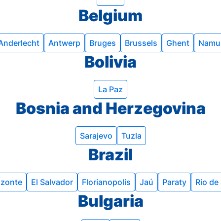
Belgium
Anderlecht
Antwerp
Bruges
Brussels
Ghent
Namu
Bolivia
La Paz
Bosnia and Herzegovina
Sarajevo
Tuzla
Brazil
izonte
El Salvador
Florianopolis
Jaú
Paraty
Rio de
Bulgaria