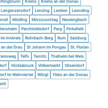
ttingbrunn
Krems
Krems an der Donau
Langenzersdorf
Lenzing
Leoben
Leonding
rsill
Mödling
Mürzzuschlag
Neulengbach
tensheim
Perchtoldsdorf
Perg
Pinkafeld
 im Innkreis
Rohrbach-Berg
Rum
Salzburg
l an der Drau
St Johann im Pongau
St. Florian
Tamsweg
Telfs
Ternitz
Thalheim bei Wels
dorf
Vöcklabruck
Völkermarkt
Vösendorf
orf im Weinviertel
Wörgl
Ybbs an der Donau
ettl