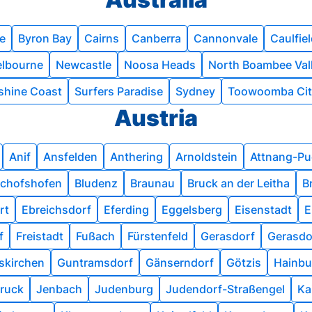
e
Byron Bay
Cairns
Canberra
Cannonvale
Caulfie
lbourne
Newcastle
Noosa Heads
North Boambee Val
shine Coast
Surfers Paradise
Sydney
Toowoomba Cit
Austria
Anif
Ansfelden
Anthering
Arnoldstein
Attnang-P
schofshofen
Bludenz
Braunau
Bruck an der Leitha
B
rt
Ebreichsdorf
Eferding
Eggelsberg
Eisenstadt
E
f
Freistadt
Fußach
Fürstenfeld
Gerasdorf
Gerasdo
skirchen
Guntramsdorf
Gänserndorf
Götzis
Hainbu
ruck
Jenbach
Judenburg
Judendorf-Straßengel
Ka