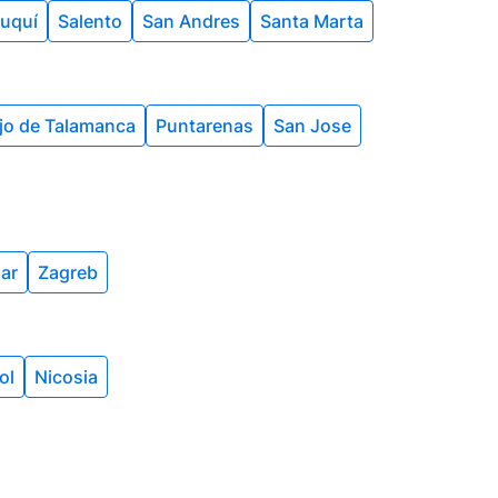
uquí
Salento
San Andres
Santa Marta
jo de Talamanca
Puntarenas
San Jose
ar
Zagreb
ol
Nicosia