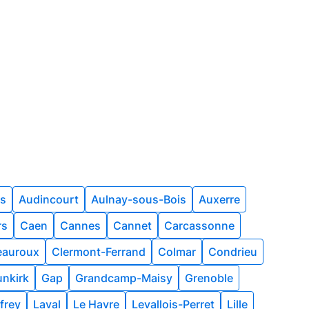
rs
Audincourt
Aulnay-sous-Bois
Auxerre
rs
Caen
Cannes
Cannet
Carcassonne
eauroux
Clermont-Ferrand
Colmar
Condrieu
nkirk
Gap
Grandcamp-Maisy
Grenoble
frey
Laval
Le Havre
Levallois-Perret
Lille