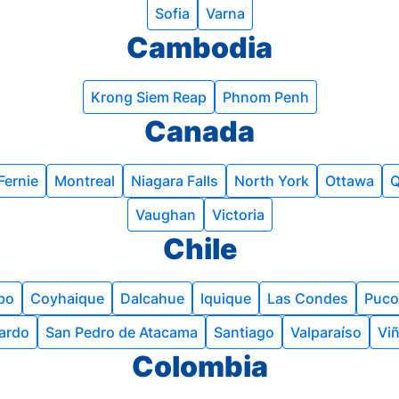
Sofia
Varna
Cambodia
Krong Siem Reap
Phnom Penh
Canada
Fernie
Montreal
Niagara Falls
North York
Ottawa
Q
Vaughan
Victoria
Chile
bo
Coyhaique
Dalcahue
Iquique
Las Condes
Puco
ardo
San Pedro de Atacama
Santiago
Valparaíso
Viñ
Colombia