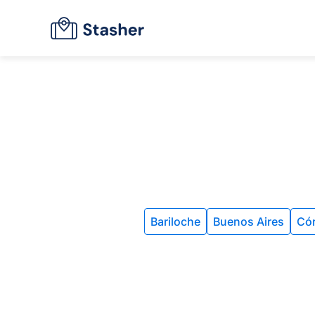
Bariloche
Buenos Aires
Có