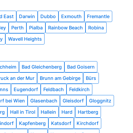
ld East
Darwin
Dubbo
Exmouth
Fremantle
ley
Perth
Pialba
Rainbow Beach
Robina
y
Wavell Heights
uchheim
Bad Gleichenberg
Bad Goisern
ruck an der Mur
Brunn am Gebirge
Bürs
nns
Eugendorf
Feldbach
Feldkirch
rf bei Wien
Glasenbach
Gleisdorf
Gloggnitz
rg
Hall in Tirol
Hallein
Hard
Hartberg
indorf
Kapfenberg
Katsdorf
Kirchdorf