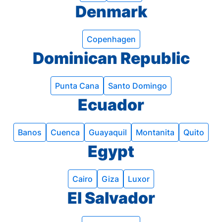
Denmark
Copenhagen
Dominican Republic
Punta Cana
Santo Domingo
Ecuador
Banos
Cuenca
Guayaquil
Montanita
Quito
Egypt
Cairo
Giza
Luxor
El Salvador