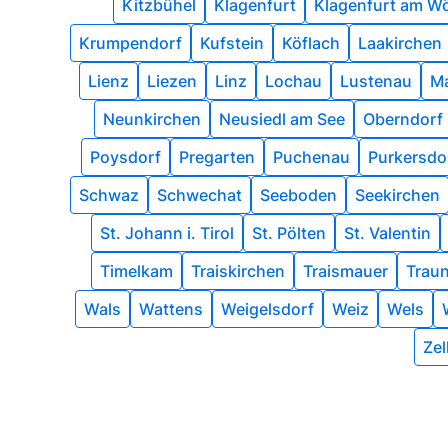
Kitzbühel
Klagenfurt
Klagenfurt am W
Krumpendorf
Kufstein
Köflach
Laakirchen
Lienz
Liezen
Linz
Lochau
Lustenau
Ma
Neunkirchen
Neusiedl am See
Oberndorf 
Poysdorf
Pregarten
Puchenau
Purkersdo
Schwaz
Schwechat
Seeboden
Seekirchen
St. Johann i. Tirol
St. Pölten
St. Valentin
Timelkam
Traiskirchen
Traismauer
Trau
Wals
Wattens
Weigelsdorf
Weiz
Wels
Zel