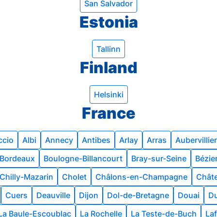
San Salvador
Estonia
Tallinn
Finland
Helsinki
France
ccio
Albi
Annecy
Antibes
Arlay
Arras
Aubervillie
Bordeaux
Boulogne-Billancourt
Bray-sur-Seine
Bézie
Chilly-Mazarin
Cholet
Châlons-en-Champagne
Chât
Cuers
Deauville
Dijon
Dol-de-Bretagne
Douai
Du
La Baule-Escoublac
La Rochelle
La Teste-de-Buch
Laf