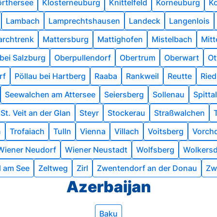
örthersee
Klosterneuburg
Knittelfeld
Korneuburg
Ko
Lambach
Lamprechtshausen
Landeck
Langenlois
rchtrenk
Mattersburg
Mattighofen
Mistelbach
Mitte
bei Salzburg
Oberpullendorf
Obertrum
Oberwart
Ot
rf
Pöllau bei Hartberg
Raaba
Rankweil
Reutte
Ried
Seewalchen am Attersee
Seiersberg
Sollenau
Spitta
St. Veit an der Glan
Steyr
Stockerau
Straßwalchen
n
Trofaiach
Tulln
Vienna
Villach
Voitsberg
Vorch
Wiener Neudorf
Wiener Neustadt
Wolfsberg
Wolkersd
l am See
Zeltweg
Zirl
Zwentendorf an der Donau
Zw
Azerbaijan
Baku