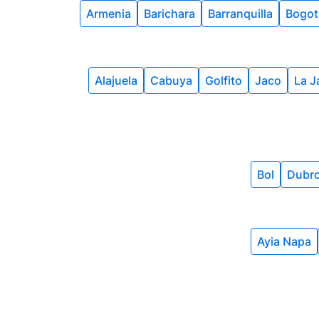
Armenia
Barichara
Barranquilla
Bogot
Alajuela
Cabuya
Golfito
Jaco
La Ja
Bol
Dubro
Ayia Napa