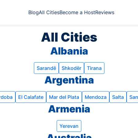
Blog
All Cities
Become a Host
Reviews
All Cities
Albania
Sarandë
Shkodër
Tirana
Argentina
rdoba
El Calafate
Mar del Plata
Mendoza
Salta
San
Armenia
Yerevan
Australia