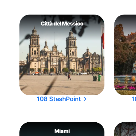
Città del Messico
108 StashPoint
1
Miami