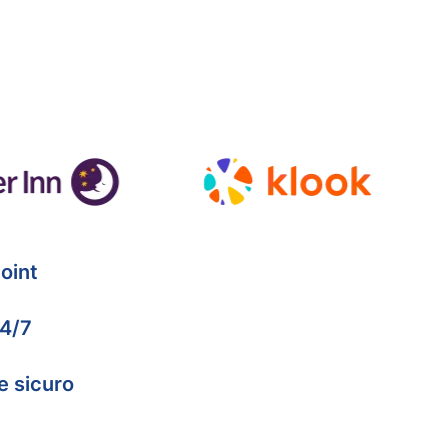
oint
24/7
e sicuro