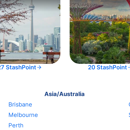
27 StashPoint
20 StashPoint
Asia/Australia
Brisbane
Melbourne
Perth