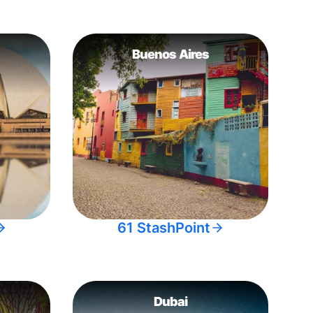
Buenos Aires
61 StashPoint
Dubai