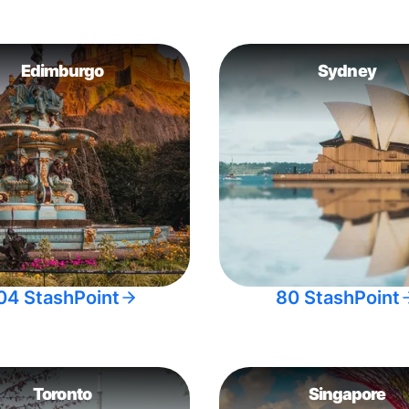
Edimburgo
Sydney
04 StashPoint
80 StashPoint
Toronto
Singapore