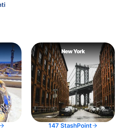
ti
New York
147 StashPoint