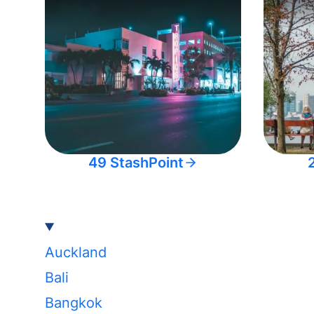
49 StashPoint
Auckland
Bali
Bangkok