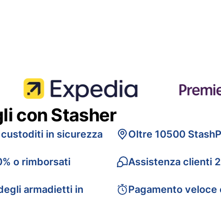
gli con Stasher
 custoditi in sicurezza
Oltre 10500 StashP
0% o rimborsati
Assistenza clienti 
egli armadietti in
Pagamento veloce 