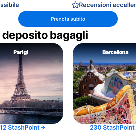
ssibile
Recensioni eccellen
Prenota subito
di deposito bagagli
Parigi
Barcellona
12 StashPoint
230 StashPoint