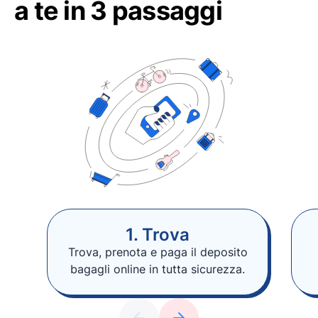
a te in 3 passaggi
1. Trova
Trova, prenota e paga il deposito
bagagli online in tutta sicurezza.