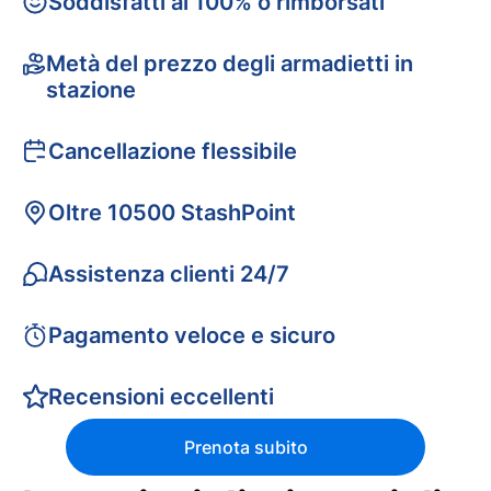
Soddisfatti al 100% o rimborsati
Metà del prezzo degli armadietti in
stazione
Cancellazione flessibile
Oltre 10500 StashPoint
Assistenza clienti 24/7
Pagamento veloce e sicuro
Recensioni eccellenti
Prenota subito