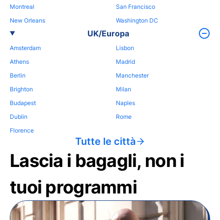
Montreal
San Francisco
New Orleans
Washington DC
UK/Europa
Amsterdam
Lisbon
Athens
Madrid
Berlin
Manchester
Brighton
Milan
Budapest
Naples
Dublin
Rome
Florence
Tutte le città
Lascia i bagagli, non i
tuoi programmi