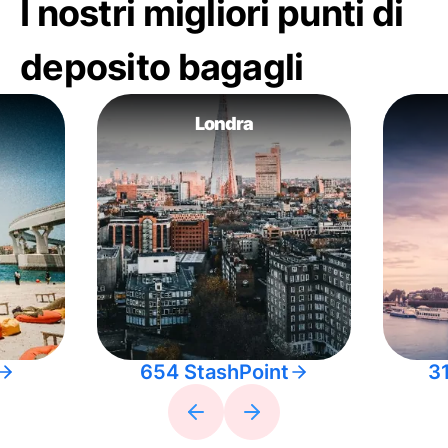
I nostri migliori punti di
deposito bagagli
Londra
654 StashPoint
3