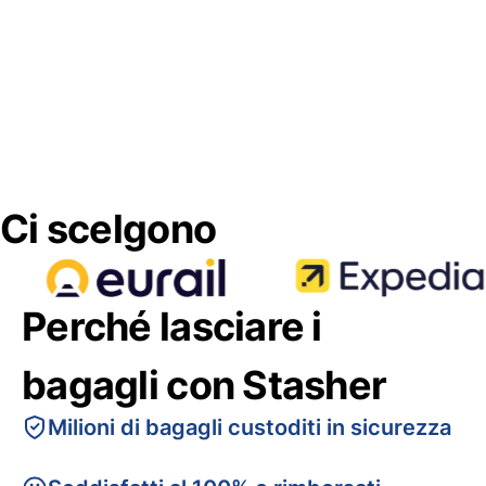
Ci scelgono
Perché lasciare i
bagagli con Stasher
Milioni di bagagli custoditi in sicurezza