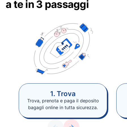
a te in 3 passaggi
1. Trova
Trova, prenota e paga il deposito
bagagli online in tutta sicurezza.