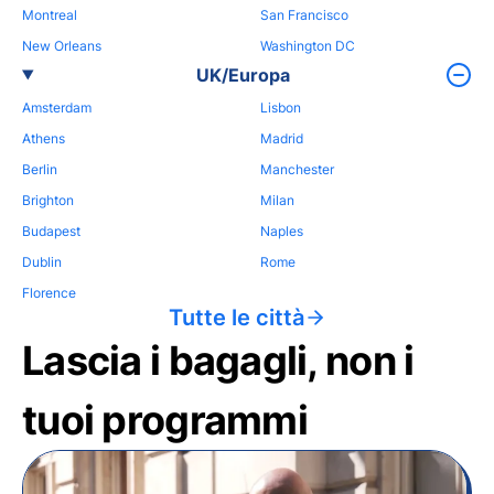
Montreal
San Francisco
New Orleans
Washington DC
UK/Europa
Amsterdam
Lisbon
Athens
Madrid
Berlin
Manchester
Brighton
Milan
Budapest
Naples
Dublin
Rome
Florence
Tutte le città
Lascia i bagagli, non i
tuoi programmi