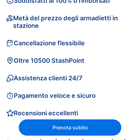
Soddisfatti al 100% o rimborsati
Metà del prezzo degli armadietti in
stazione
Cancellazione flessibile
Oltre 10500 StashPoint
Assistenza clienti 24/7
Pagamento veloce e sicuro
Recensioni eccellenti
Prenota subito