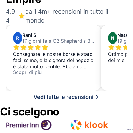
4,9
da 1.4m+ recensioni in tutto il
4
mondo
Rani S.
Natas
R
N
17 giorni fa a O2 Shepherd's Bush Empire
Consegnare le nostre borse è stato
Ottimo post
facilissimo, e la signora del negozio
dei miei ba
è stata molto gentile. Abbiamo
Scopri di più
avuto un'esperienza sicura e
comoda. Il negozio è estremamente
vicino alla stazione della
metropolitana.
Vedi tutte le recensioni
Ci scelgono