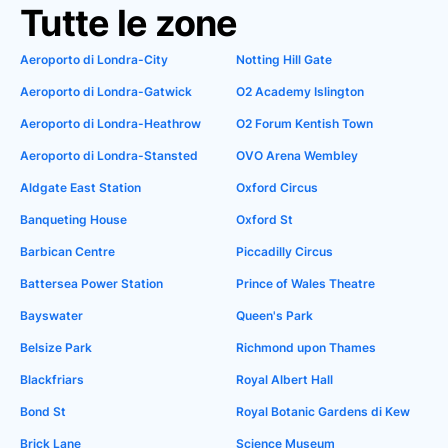
Tutte le zone
Aeroporto di Londra-City
Notting Hill Gate
Aeroporto di Londra-Gatwick
O2 Academy Islington
Aeroporto di Londra-Heathrow
O2 Forum Kentish Town
Aeroporto di Londra-Stansted
OVO Arena Wembley
Aldgate East Station
Oxford Circus
Banqueting House
Oxford St
Barbican Centre
Piccadilly Circus
Battersea Power Station
Prince of Wales Theatre
Bayswater
Queen's Park
Belsize Park
Richmond upon Thames
Blackfriars
Royal Albert Hall
Bond St
Royal Botanic Gardens di Kew
Brick Lane
Science Museum