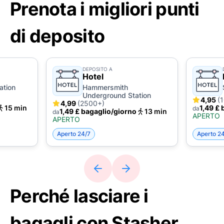
Prenota i migliori punti
di deposito
DEPOSITO A
Hotel
ation
Hammersmith
Underground Station
4,95
(
4,99
(2500+)
15 min
1,49 £ 
da
1,49 £ bagaglio/giorno
13 min
da
APERTO
APERTO
Aperto 24/7
Aperto 2
Perché lasciare i
bagagli con Stasher