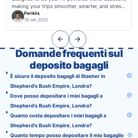
making your trips smoother, smarter, and stress-
free. 🧭 What Makes the Tourist App Unique?
Periklis
18 set 2025
Unlike standard travel apps, Tourist combines
powerful tools into one easy-to-use platform:
With Tourist, your trip planning becomes as
exciting …
Domande frequenti sul
deposito bagagli
È sicuro il deposito bagagli di Stasher in
Shepherd's Bush Empire, Londra?
Dove posso depositare i miei bagagli a
Shepherd's Bush Empire, Londra?
Quanto costa depositare i miei bagagli a
Shepherd's Bush Empire, Londra?
Quanto tempo posso depositare il mio bagaglio