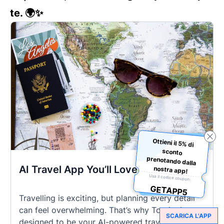
te. 🌍✨
Ottieni il 5% di
sconto
prenotando dalla
AI Travel App You’ll Love in 2025
nostra app!
Usa il codice coupon:
GETAPP5
Travelling is exciting, but planning every detail
can feel overwhelming. That’s why Tourist is
SCARICA L'APP
designed to be your AI-powered travel assistant,