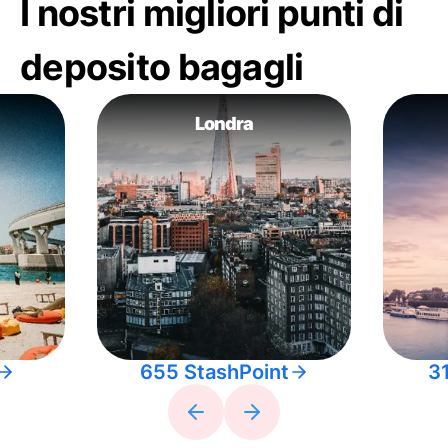
I nostri migliori punti di
deposito bagagli
Londra
655 StashPoint
3