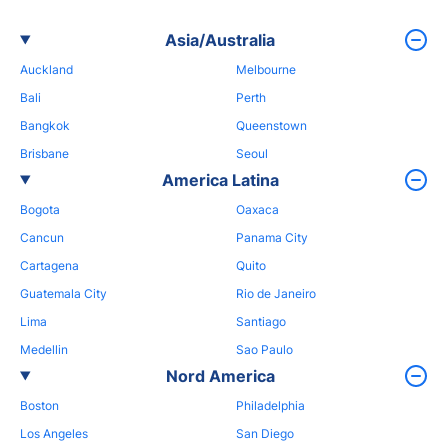
Asia/Australia
Auckland
Melbourne
Bali
Perth
Bangkok
Queenstown
Brisbane
Seoul
America Latina
Bogota
Oaxaca
Cancun
Panama City
Cartagena
Quito
Guatemala City
Rio de Janeiro
Lima
Santiago
Medellin
Sao Paulo
Nord America
Boston
Philadelphia
Los Angeles
San Diego