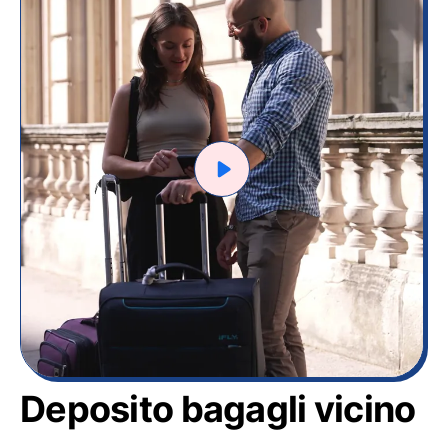
Deposito bagagli vicino