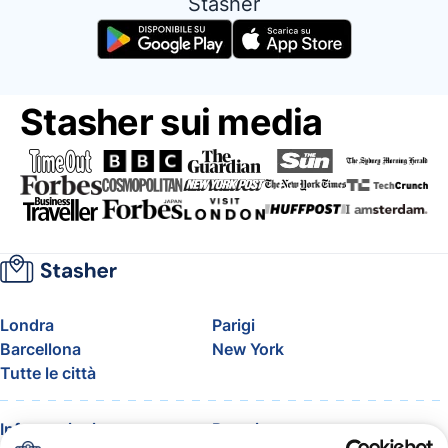
Stasher
Stasher sui media
Londra
Parigi
Barcellona
New York
Tutte le città
Informazioni
Prezzi