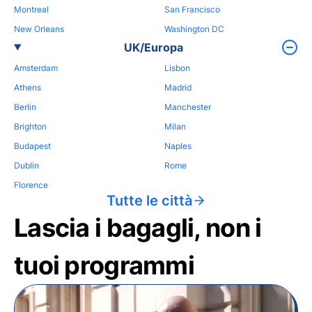
Montreal
San Francisco
New Orleans
Washington DC
UK/Europa
Amsterdam
Lisbon
Athens
Madrid
Berlin
Manchester
Brighton
Milan
Budapest
Naples
Dublin
Rome
Florence
Tutte le città
Lascia i bagagli, non i
tuoi programmi