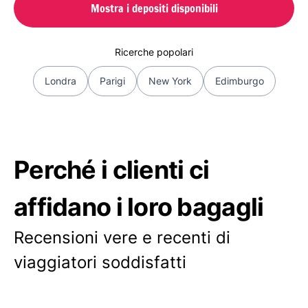
Mostra i depositi disponibili
Ricerche popolari
Londra
Parigi
New York
Edimburgo
Perché i clienti ci
affidano i loro bagagli
Recensioni vere e recenti di
viaggiatori soddisfatti