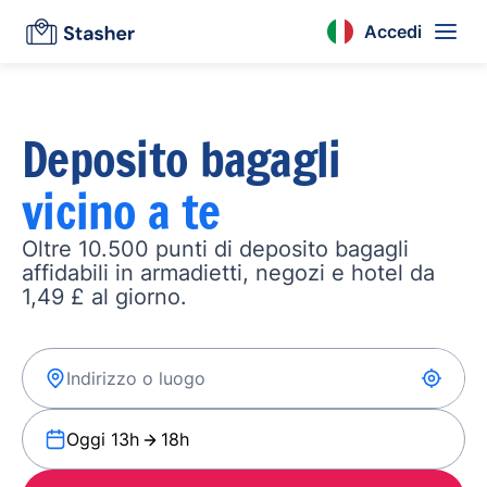
Accedi
Deposito bagagli
vicino a te
Oltre 10.500 punti di deposito bagagli
affidabili in armadietti, negozi e hotel da
1,49 £ al giorno.
Oggi 13h
18h