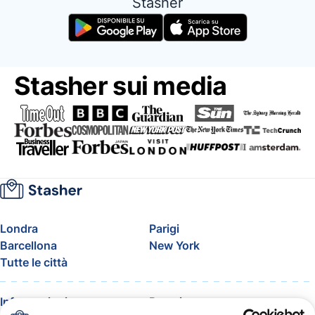
Stasher
Stasher sui media
Londra
Parigi
Barcellona
New York
Tutte le città
Informazioni
Prezzi