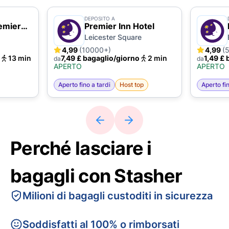
DEPOSITO A
emier
Premier Inn Hotel
Leicester Square
4,99
(10000+)
4,99
(
13 min
7,49 £ bagaglio/giorno
2 min
1,49 £ 
da
da
APERTO
APERTO
Aperto fino a tardi
Host top
Aperto fin
Perché lasciare i
bagagli con Stasher
Milioni di bagagli custoditi in sicurezza
Soddisfatti al 100% o rimborsati