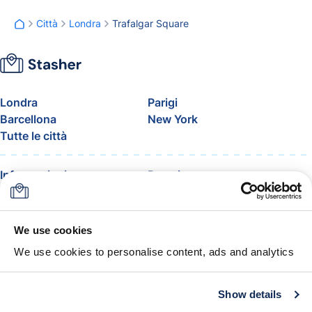
Città
Londra
Trafalgar Square
Londra
Parigi
Barcellona
New York
Tutte le città
Informazioni
Prezzi
FAQ
Assistenza
Blog
Entra nel programma
affiliati di Stasher
We use cookies
Bagaglio consentito in
We use cookies to personalise content, ads and analytics
aereo
La garanzia Stasher
Termini e condizioni
Show details