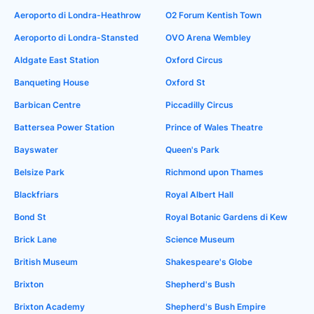
Aeroporto di Londra-Heathrow
O2 Forum Kentish Town
Aeroporto di Londra-Stansted
OVO Arena Wembley
Aldgate East Station
Oxford Circus
Banqueting House
Oxford St
Barbican Centre
Piccadilly Circus
Battersea Power Station
Prince of Wales Theatre
Bayswater
Queen's Park
Belsize Park
Richmond upon Thames
Blackfriars
Royal Albert Hall
Bond St
Royal Botanic Gardens di Kew
Brick Lane
Science Museum
British Museum
Shakespeare's Globe
Brixton
Shepherd's Bush
Brixton Academy
Shepherd's Bush Empire