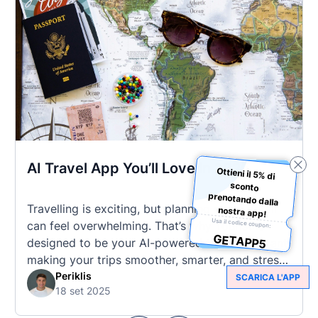
AI Travel App You’ll Love in 2025
Ottieni il 5% di
sconto
prenotando dalla
Travelling is exciting, but planning every detail
nostra app!
Usa il codice coupon:
can feel overwhelming. That’s why Tourist is
GETAPP5
designed to be your AI-powered travel assistant,
making your trips smoother, smarter, and stress-
free. 🧭 What Makes the Tourist App Unique?
Periklis
SCARICA L'APP
18 set 2025
Unlike standard travel apps, Tourist combines
powerful tools into one easy-to-use platform: