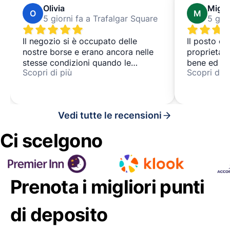
Olivia
Migue
O
M
5 giorni fa a Trafalgar Square
5 gio
Il negozio si è occupato delle
Il posto era
nostre borse e erano ancora nelle
proprietari
stesse condizioni quando le
bene ed è s
Scopri di più
Scopri di p
abbiamo riprese.
tornerei si
Vedi tutte le recensioni
Ci scelgono
Prenota i migliori punti
di deposito