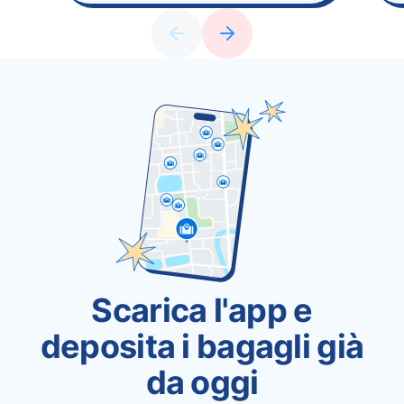
Scarica l'app e
deposita i bagagli già
da oggi