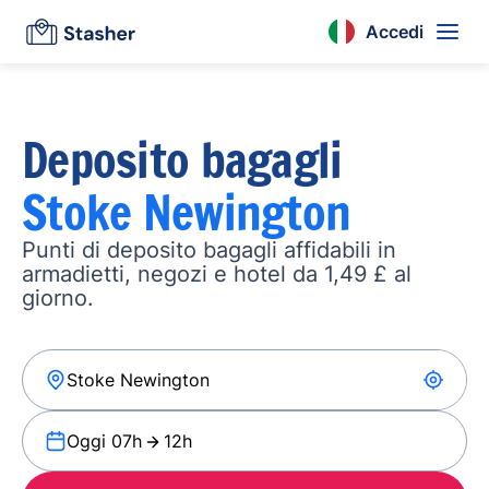
Accedi
Deposito bagagli
Stoke Newington
Punti di deposito bagagli affidabili in
armadietti, negozi e hotel da 1,49 £ al
giorno.
Oggi 07h
12h