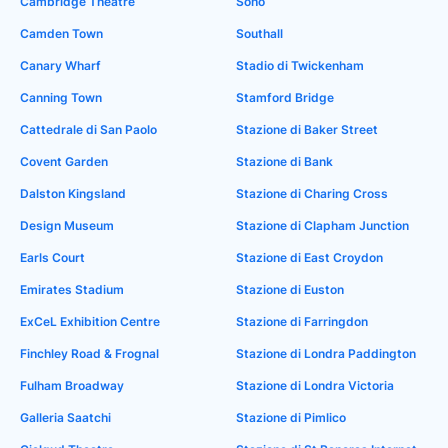
Cambridge Theatre
Soho
Camden Town
Southall
Canary Wharf
Stadio di Twickenham
Canning Town
Stamford Bridge
Cattedrale di San Paolo
Stazione di Baker Street
Covent Garden
Stazione di Bank
Dalston Kingsland
Stazione di Charing Cross
Design Museum
Stazione di Clapham Junction
Earls Court
Stazione di East Croydon
Emirates Stadium
Stazione di Euston
ExCeL Exhibition Centre
Stazione di Farringdon
Finchley Road & Frognal
Stazione di Londra Paddington
Fulham Broadway
Stazione di Londra Victoria
Galleria Saatchi
Stazione di Pimlico