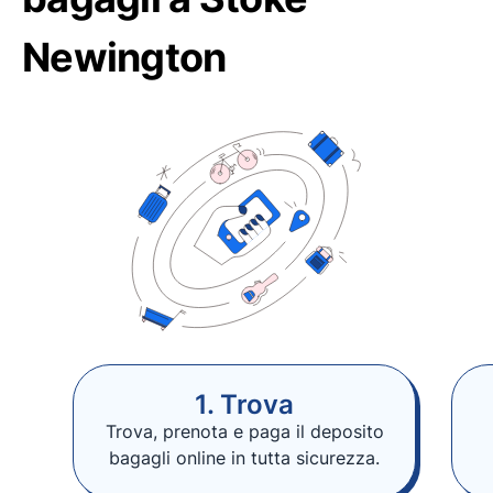
Newington
1. Trova
Trova, prenota e paga il deposito
bagagli online in tutta sicurezza.