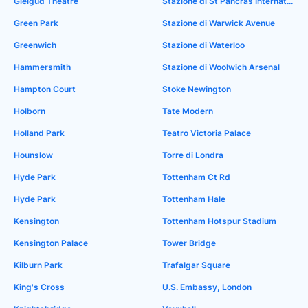
Gielgud Theatre
Stazione di St Pancras International
Green Park
Stazione di Warwick Avenue
Greenwich
Stazione di Waterloo
Hammersmith
Stazione di Woolwich Arsenal
Hampton Court
Stoke Newington
Holborn
Tate Modern
Holland Park
Teatro Victoria Palace
Hounslow
Torre di Londra
Hyde Park
Tottenham Ct Rd
Hyde Park
Tottenham Hale
Kensington
Tottenham Hotspur Stadium
Kensington Palace
Tower Bridge
Kilburn Park
Trafalgar Square
King's Cross
U.S. Embassy, London