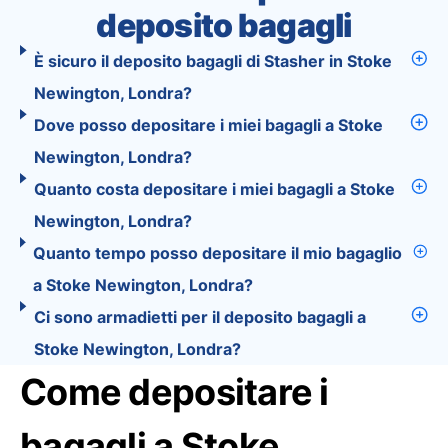
deposito bagagli
È sicuro il deposito bagagli di Stasher in Stoke
Newington, Londra?
Dove posso depositare i miei bagagli a Stoke
Newington, Londra?
Quanto costa depositare i miei bagagli a Stoke
Newington, Londra?
Quanto tempo posso depositare il mio bagaglio
a Stoke Newington, Londra?
Ci sono armadietti per il deposito bagagli a
Stoke Newington, Londra?
Come depositare i
bagagli a Stoke