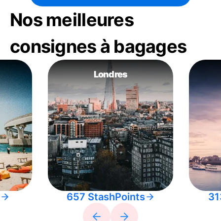
Nos meilleures
consignes à bagages
Londres
657 StashPoints
31