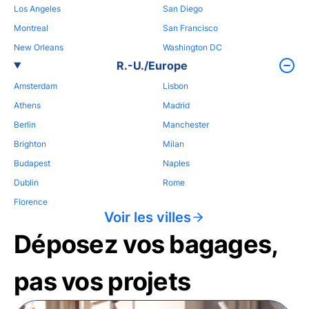
Los Angeles
San Diego
Montreal
San Francisco
New Orleans
Washington DC
R.-U./Europe
Amsterdam
Lisbon
Athens
Madrid
Berlin
Manchester
Brighton
Milan
Budapest
Naples
Dublin
Rome
Florence
Voir les villes
Déposez vos bagages,
pas vos projets