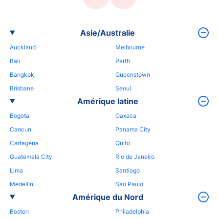
Asie/Australie
Auckland
Melbourne
Bali
Perth
Bangkok
Queenstown
Brisbane
Seoul
Amérique latine
Bogota
Oaxaca
Cancun
Panama City
Cartagena
Quito
Guatemala City
Rio de Janeiro
Lima
Santiago
Medellin
Sao Paulo
Amérique du Nord
Boston
Philadelphia