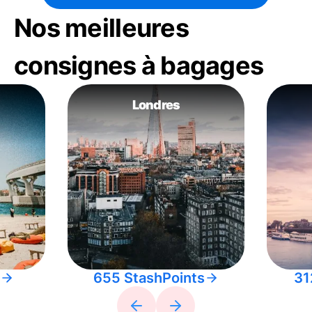
Nos meilleures
consignes à bagages
Londres
655 StashPoints
31