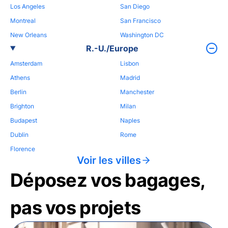
Los Angeles
San Diego
Montreal
San Francisco
New Orleans
Washington DC
R.-U./Europe
Amsterdam
Lisbon
Athens
Madrid
Berlin
Manchester
Brighton
Milan
Budapest
Naples
Dublin
Rome
Florence
Voir les villes
Déposez vos bagages,
pas vos projets