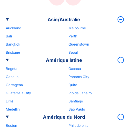
Asie/Australie
Auckland
Melbourne
Bali
Perth
Bangkok
Queenstown
Brisbane
Seoul
Amérique latine
Bogota
Oaxaca
Cancun
Panama City
Cartagena
Quito
Guatemala City
Rio de Janeiro
Lima
Santiago
Medellin
Sao Paulo
Amérique du Nord
Boston
Philadelphia