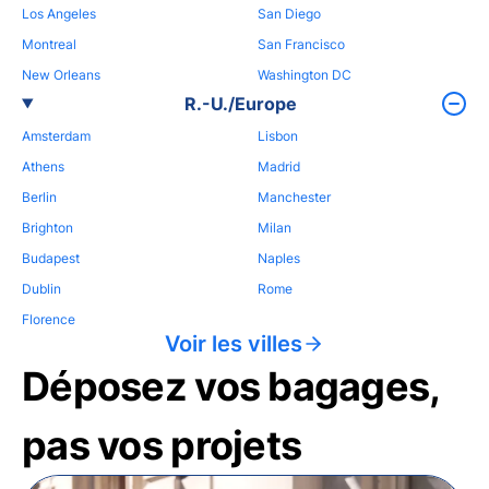
Los Angeles
San Diego
Montreal
San Francisco
New Orleans
Washington DC
R.-U./Europe
Amsterdam
Lisbon
Athens
Madrid
Berlin
Manchester
Brighton
Milan
Budapest
Naples
Dublin
Rome
Florence
Voir les villes
Déposez vos bagages,
pas vos projets