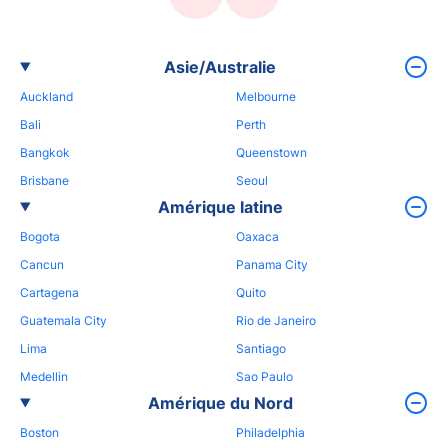
Asie/Australie
Auckland
Melbourne
Bali
Perth
Bangkok
Queenstown
Brisbane
Seoul
Amérique latine
Bogota
Oaxaca
Cancun
Panama City
Cartagena
Quito
Guatemala City
Rio de Janeiro
Lima
Santiago
Medellin
Sao Paulo
Amérique du Nord
Boston
Philadelphia