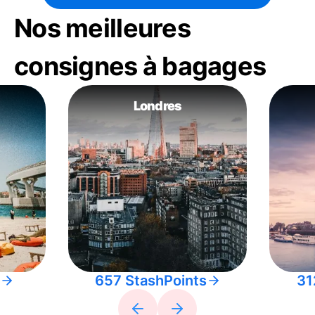
Nos meilleures
consignes à bagages
Londres
657 StashPoints
31