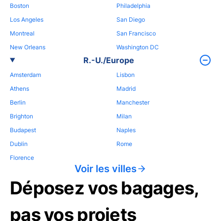
Boston
Philadelphia
Los Angeles
San Diego
Montreal
San Francisco
New Orleans
Washington DC
R.-U./Europe
Amsterdam
Lisbon
Athens
Madrid
Berlin
Manchester
Brighton
Milan
Budapest
Naples
Dublin
Rome
Florence
Voir les villes
Déposez vos bagages,
pas vos projets