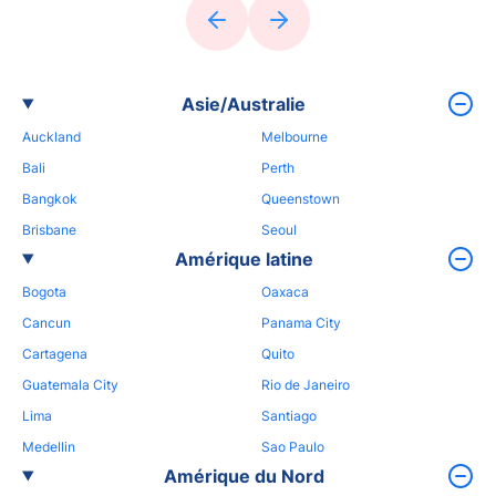
Asie/Australie
Auckland
Melbourne
Bali
Perth
Bangkok
Queenstown
Brisbane
Seoul
Amérique latine
Bogota
Oaxaca
Cancun
Panama City
Cartagena
Quito
Guatemala City
Rio de Janeiro
Lima
Santiago
Medellin
Sao Paulo
Amérique du Nord