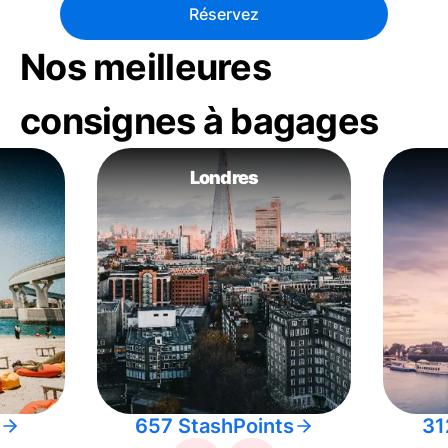
Réservez
Nos meilleures
consignes à bagages
Londres
657 StashPoints
31