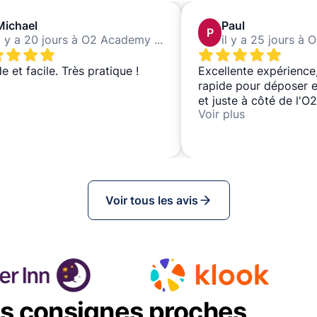
Michael
Paul
P
il y a 20 jours à O2 Academy Islington
e et facile. Très pratique !
Excellente expérience,
rapide pour déposer e
et juste à côté de l'
Voir plus
Islington, où j'allais. Je
nouveau sans hésiter.
Voir tous les avis
es consignes proches