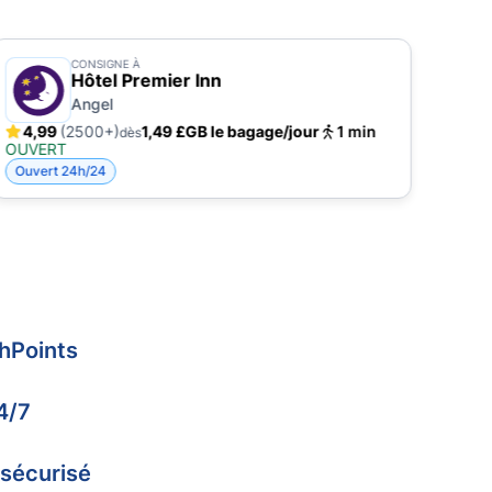
CONSIGNE À
Hôtel Premier Inn
Angel
4,99
(2500+)
1,49 £GB le bagage/jour
1 min
5,
dès
OUVERT
OUV
Ouvert 24h/24
hPoints
4/7
 sécurisé