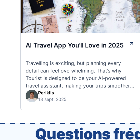
AI Travel App You’ll Love in 2025
Travelling is exciting, but planning every
detail can feel overwhelming. That’s why
Tourist is designed to be your AI-powered
travel assistant, making your trips smoother,
smarter, and stress-free. 🧭 What Makes the
Periklis
18 sept. 2025
Tourist App Unique? Unlike standard travel
apps, Tourist combines powerful tools into
one easy-to-use platform: With Tourist, your
trip planning becomes as exciting …
Questions fré