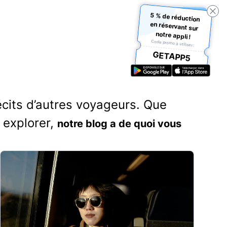
5 % de réduction
en réservant sur
notre appli !
Code promo à utiliser :
GETAPP5
écits d’autres voyageurs. Que
 explorer,
notre blog a de quoi vous