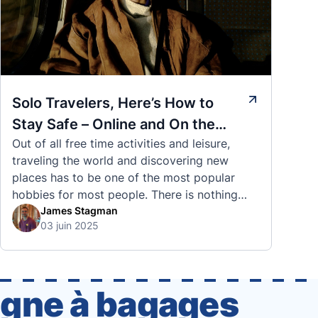
Solo Travelers, Here’s How to
Stay Safe – Online and On the
Out of all free time activities and leisure,
Road
traveling the world and discovering new
places has to be one of the most popular
hobbies for most people. There is nothing
quite like visiting a brand new city, country,
James Stagman
03 juin 2025
or region and experiencing the culture, the
traditions, the languages, and everything else
that a completely new …
igne à bagages