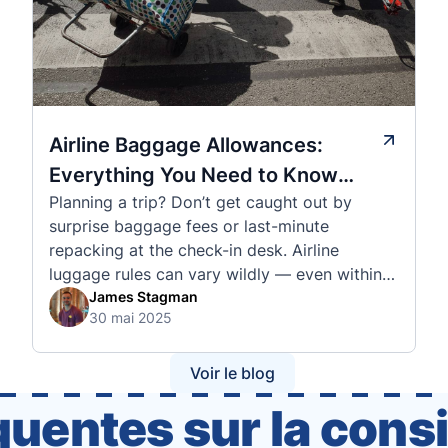
Airline Baggage Allowances:
Everything You Need to Know
Planning a trip? Don’t get caught out by
Before You Fly
surprise baggage fees or last-minute
repacking at the check-in desk. Airline
luggage rules can vary wildly — even within
the same country or alliance. That’s why
James Stagman
30 mai 2025
we’ve created a detailed set of guides to help
you navigate the cabin and checked baggage
policies of over 30 international …
Voir le blog
quentes sur la cons