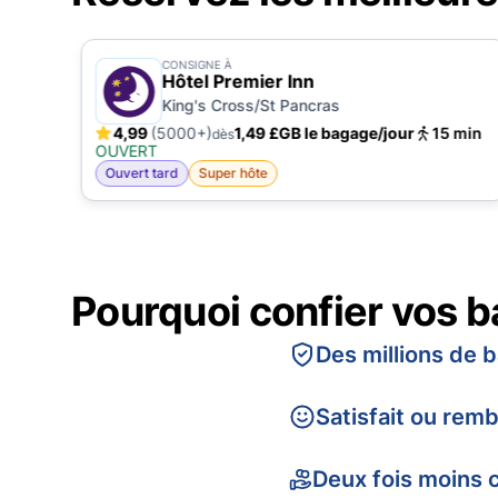
CONSIGNE À
Hôtel Premier Inn
King's Cross/St Pancras
n
4,99
(5000+)
1,49 £GB le bagage/jour
15 min
dès
S
OUVERT
Ouvert tard
Super hôte
Pourquoi confier vos 
Des millions de 
Satisfait ou rem
Deux fois moins 