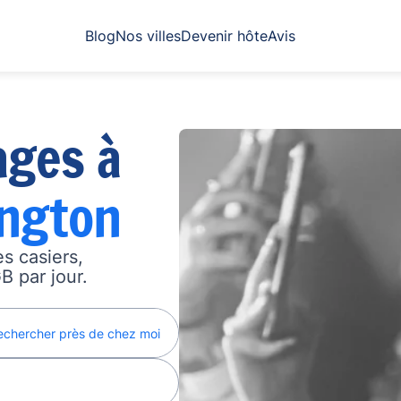
Blog
Nos villes
Devenir hôte
Avis
ages à
ington
s casiers,
B par jour.
echercher près de chez moi