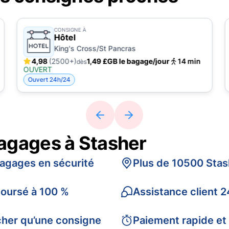
CONSIGNE À
Hôtel
King's Cross/St Pancras
4,98
(2500+)
1,49 £GB le bagage/jour
14 min
dès
OUVERT
Ouvert 24h/24
bagages à Stasher
bagages en sécurité
Plus de 10500 Stas
boursé à 100 %
Assistance client 2
cher qu’une consigne
Paiement rapide et