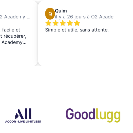
Quim
Q
il y a 25 jours à O2 Academy Islington
il y a 26 jours à O2 Academy Islington
 facile et
Simple et utile, sans attente.
t récupérer,
O2 Academy
 l'utiliserais à