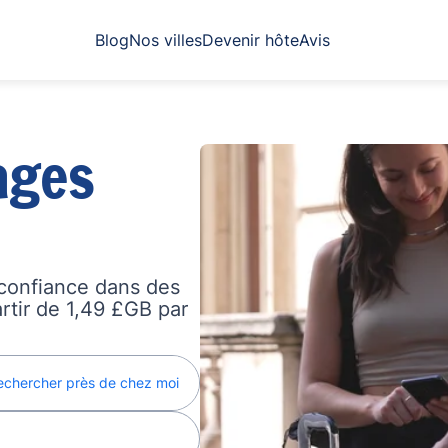
Blog
Nos villes
Devenir hôte
Avis
ages
confiance dans des
artir de 1,49 £GB par
echercher près de chez moi