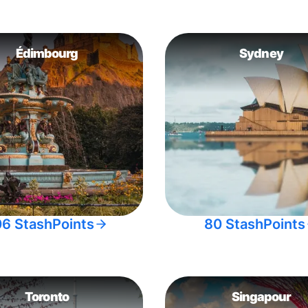
Édimbourg
Sydney
06 StashPoints
80 StashPoints
Toronto
Singapour