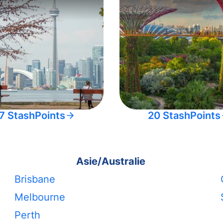
7 StashPoints
20 StashPoints
Asie/Australie
Brisbane
Melbourne
Perth