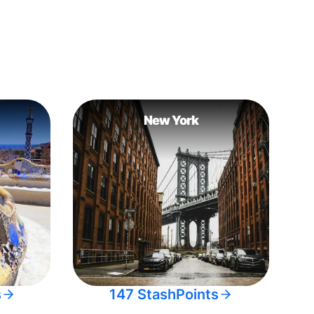
New York
s
147 StashPoints