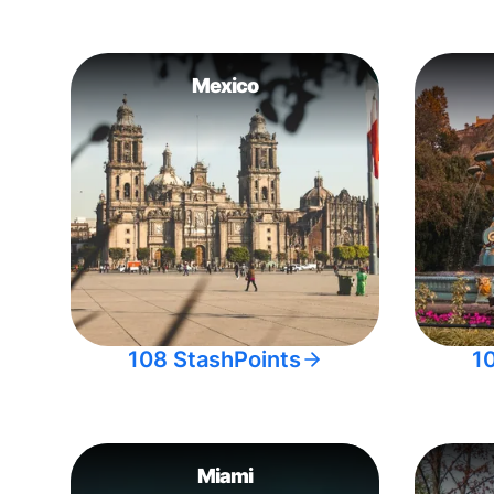
Mexico
108 StashPoints
1
Miami