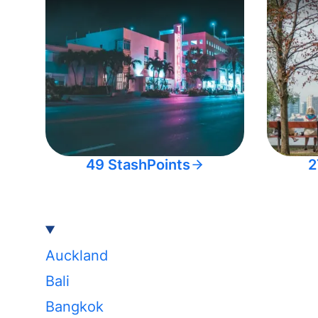
49 StashPoints
2
Auckland
Bali
Bangkok