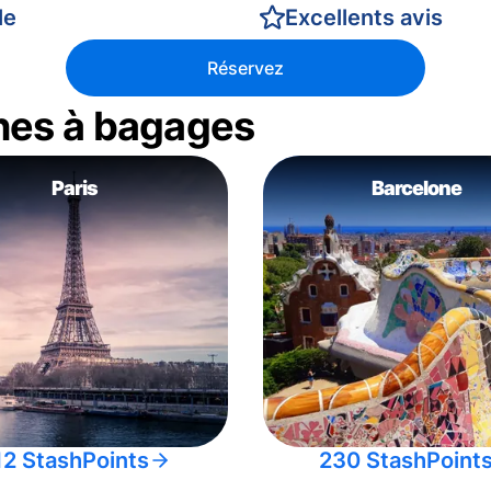
le
Excellents avis
Réservez
nes à bagages
Paris
Barcelone
12 StashPoints
230 StashPoint