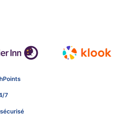
hPoints
4/7
 sécurisé