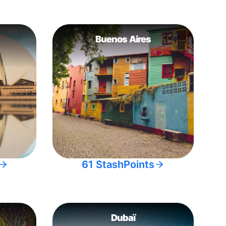
Buenos Aires
61 StashPoints
Dubaï