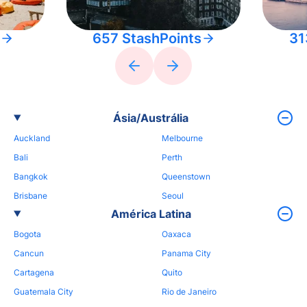
657 StashPoints
31
Ásia/Austrália
Auckland
Melbourne
Bali
Perth
Bangkok
Queenstown
Brisbane
Seoul
América Latina
Bogota
Oaxaca
Cancun
Panama City
Cartagena
Quito
Guatemala City
Rio de Janeiro