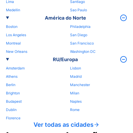
Lima
Santiago
Medellin
Sao Paulo
América do Norte
Boston
Philadelphia
Los Angeles
San Diego
Montreal
San Francisco
New Orleans
Washington DC
RU/Europa
Amsterdam
Lisbon
Athens
Madrid
Berlin
Manchester
Brighton
Milan
Budapest
Naples
Dublin
Rome
Florence
Ver todas as cidades