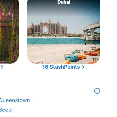
Dubai
16 StashPoints
Queenstown
Seoul