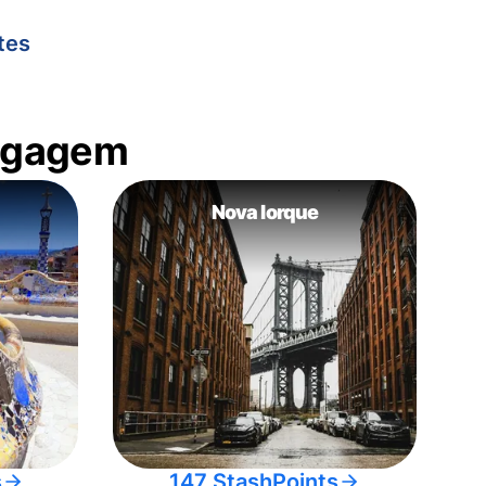
tes
bagagem
Nova Iorque
s
147 StashPoints