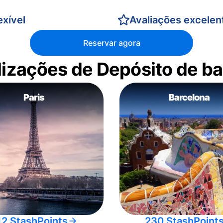
xível
Avaliações excelen
Reservar agora
alizações de Depósito de 
Paris
Barcelona
12 StashPoints
230 StashPoint