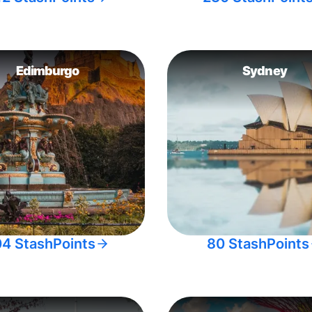
Edimburgo
Sydney
04 StashPoints
80 StashPoints