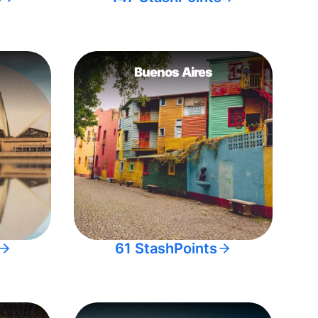
Buenos Aires
61 StashPoints