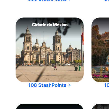
Cidade do México
108 StashPoints
1