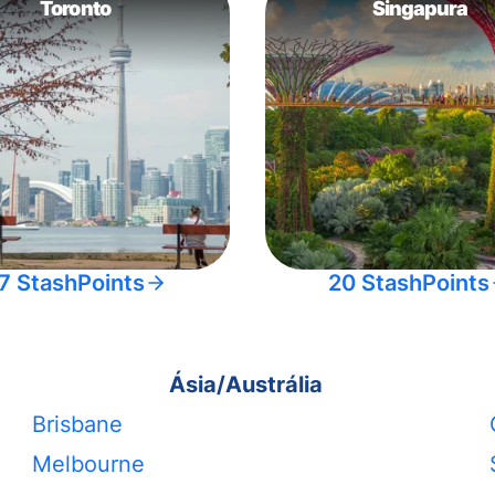
Toronto
Singapura
7 StashPoints
20 StashPoints
Ásia/Austrália
Brisbane
Melbourne