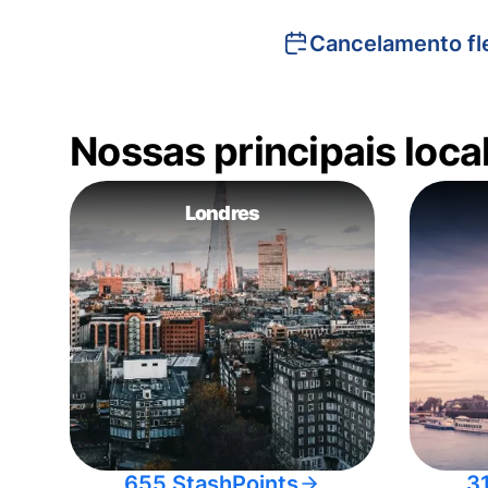
Cancelamento fle
Nossas principais loc
Londres
655 StashPoints
3