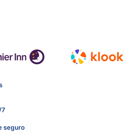
s
/7
e seguro