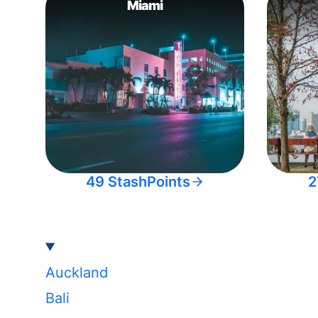
Miami
49 StashPoints
2
Auckland
Bali