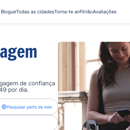
Blogue
Todas as cidades
Torna-te anfitrião
Avaliações
gagem
agagem de confiança
,49 por dia.
Pesquisar perto de mim