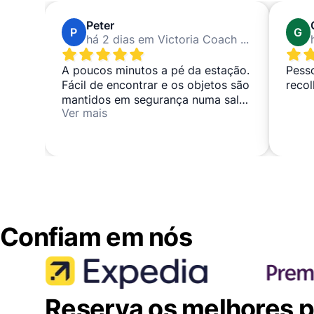
Peter
P
G
há 2 dias em Victoria Coach Station
A poucos minutos a pé da estação.
Pesso
Fácil de encontrar e os objetos são
recol
mantidos em segurança numa sala
Ver mais
fechada à chave. A recolha
demorou um minuto ou dois. AA++
Confiam em nós
Reserva os melhores po