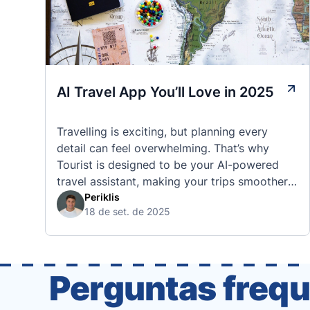
AI Travel App You’ll Love in 2025
Travelling is exciting, but planning every
detail can feel overwhelming. That’s why
Tourist is designed to be your AI-powered
travel assistant, making your trips smoother,
smarter, and stress-free. 🧭 What Makes the
Periklis
18 de set. de 2025
Tourist App Unique? Unlike standard travel
apps, Tourist combines powerful tools into
one easy-to-use platform: With Tourist, your
trip planning becomes as exciting …
Perguntas frequ