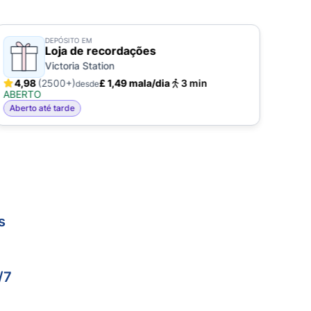
DEPÓSITO EM
Loja de recordações
Victoria Station
4,98
(2500+)
£ 1,49 mala/dia
3 min
4,
desde
ABERTO
ABE
Aberto até tarde
Aber
s
/7