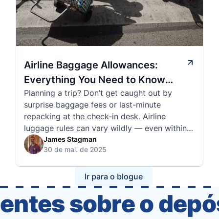
Airline Baggage Allowances:
Everything You Need to Know
Planning a trip? Don’t get caught out by
Before You Fly
surprise baggage fees or last-minute
repacking at the check-in desk. Airline
luggage rules can vary wildly — even within
the same country or alliance. That’s why
James Stagman
30 de mai. de 2025
we’ve created a detailed set of guides to help
you navigate the cabin and checked baggage
policies of over 30 international …
Ir para o blogue
entes sobre o dep