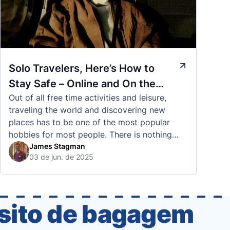
Solo Travelers, Here’s How to
Stay Safe – Online and On the
Out of all free time activities and leisure,
Road
traveling the world and discovering new
places has to be one of the most popular
hobbies for most people. There is nothing
quite like visiting a brand new city, country,
James Stagman
03 de jun. de 2025
or region and experiencing the culture, the
traditions, the languages, and everything else
that a completely new …
ósito de bagagem