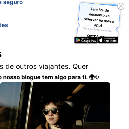
e seguro
Tem 5% de
desconto ao
reservar na nossa
tes
app!
Usa o código promocional:
GETAPP5
s
 de outros viajantes. Quer
o nosso blogue tem algo para ti. 🌍✨