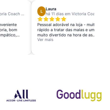
Laura
L
há 7 dias em Victoria Coach Station
há 11 dias em Victoria Coach Station
nveniente
Pessoal adorável na loja - muito
oria, bom
rápido a tratar das malas e um tipo
impático,
muito divertido na hora de as
Ver mais
s bagagens
recolher! Muito prático se estiver a
tamente
viajar a partir da estação
rodoviária de Victoria.