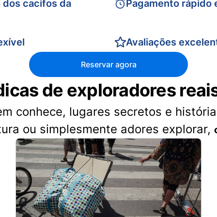
 dos cacifos da
Pagamento rápido 
xível
Avaliações excelen
Reservar agora
dicas de exploradores reai
 conhece, lugares secretos e histórias
tura ou simplesmente adores explorar,