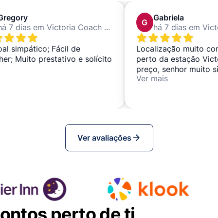
Gregory
Gabriela
G
há 7 dias em Victoria Coach Station
al simpático; Fácil de
Localização muito co
her; Muito prestativo e solícito
perto da estação Vict
preço, senhor muito s
Ver mais
entrega e recolha da
sem complicações, al
recomendado.
Ver avaliações
ntos perto de ti