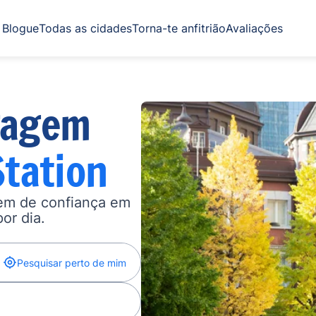
Blogue
Todas as cidades
Torna-te anfitrião
Avaliações
gagem
Station
gem de confiança em
por dia.
Pesquisar perto de mim