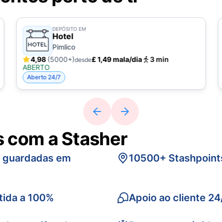
DEPÓSITO EM
Hotel
Pimlico
4,98
(5000+)
£ 1,49 mala/dia
3 min
desde
ABERTO
Aberto 24/7
s com a Stasher
s guardadas em
10500+ Stashpoint
tida a 100%
Apoio ao cliente 24