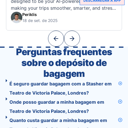
designed to be your AI-powered travel assistant,
DESCARREGAR A APP
making your trips smoother, smarter, and stress-
free. 🧭 What Makes the Tourist App Unique?
Periklis
18 de set. de 2025
Unlike standard travel apps, Tourist combines
powerful tools into one easy-to-use platform:
With Tourist, your trip planning becomes as
exciting …
Perguntas frequentes
sobre o depósito de
bagagem
É seguro guardar bagagem com a Stasher em
Teatro de Victoria Palace, Londres?
Onde posso guardar a minha bagagem em
Teatro de Victoria Palace, Londres?
Quanto custa guardar a minha bagagem em