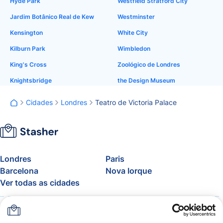
Hyde Park
Westfield Stratford City
Jardim Botânico Real de Kew
Westminster
Kensington
White City
Kilburn Park
Wimbledon
King's Cross
Zoológico de Londres
Knightsbridge
the Design Museum
Cidades
Londres
Teatro de Victoria Palace
Londres
Paris
Barcelona
Nova Iorque
Ver todas as cidades
Sobre
Preços
FAQ
Apoio