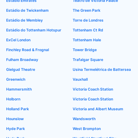
Estádio Emirates
Teatro de Victoria Palace
Estádio de Twickenham
The Green Park
Estádio de Wembley
Torre de Londres
Estádio do Tottenham Hotspur
Tottenham Ct Rd
ExCel London
Tottenham Hale
Finchley Road & Frognal
Tower Bridge
Fulham Broadway
Trafalgar Square
Gielgud Theatre
Usina Termelétrica de Battersea
Greenwich
Vauxhall
Hammersmith
Victoria Coach Station
Holborn
Victoria Coach Station
Holland Park
Victoria and Albert Museum
Hounslow
Wandsworth
Hyde Park
West Brompton