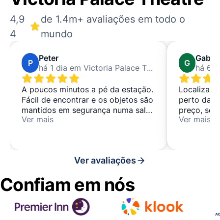
4,9
de 1.4m+ avaliações em todo o
4
mundo
Peter
Gabrie
P
G
há 1 dia em Victoria Palace Theatre
A poucos minutos a pé da estação.
Localizaçã
Fácil de encontrar e os objetos são
perto da e
mantidos em segurança numa sala
preço, sen
Ver mais
Ver mais
fechada à chave. A recolha
entrega e 
demorou um minuto ou dois. AA++
sem compli
recomenda
Ver avaliações
Confiam em nós