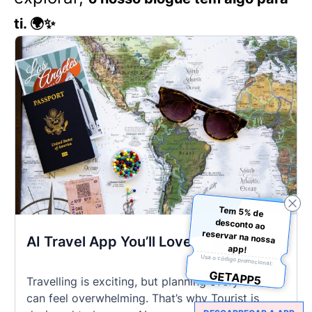
ti. 🌍✨
Tem 5% de
desconto ao
reservar na nossa
AI Travel App You’ll Love in 2025
app!
Usa o código promocional:
GETAPP5
Travelling is exciting, but planning every detail
can feel overwhelming. That’s why Tourist is