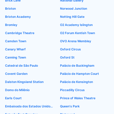
Brick Lane
National Gallery
Brixton
Norwood Junction
Brixton Academy
Notting Hill Gate
Bromley
O2 Academy Islington
Cambridge Theatre
O2 Forum Kentish Town
Camden Town
OVO Arena Wembley
Canary Wharf
Oxford Circus
Canning Town
Oxford St
Catedral de São Paulo
Palácio de Buckingham
Covent Garden
Palácio de Hampton Court
Dalston Kingsland Station
Palácio de Kensington
Domo do Milênio
Piccadilly Circus
Earls Court
Prince of Wales Theatre
Embaixada dos Estados Unidos em Londres
Queen's Park