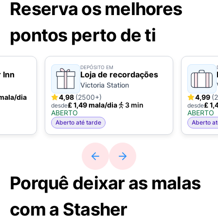
Reserva os melhores
pontos perto de ti
DEPÓSITO EM
 Inn
Loja de recordações
Victoria Station
 mala/dia
4,98
(2500+)
4,99
(
£ 1,49 mala/dia
3 min
£ 1,
desde
desde
ABERTO
ABERTO
Aberto até tarde
Aberto at
Porquê deixar as malas
com a Stasher