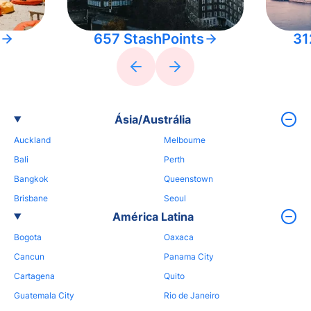
657 StashPoints
31
Ásia/Austrália
Auckland
Melbourne
Bali
Perth
Bangkok
Queenstown
Brisbane
Seoul
América Latina
Bogota
Oaxaca
Cancun
Panama City
Cartagena
Quito
Guatemala City
Rio de Janeiro