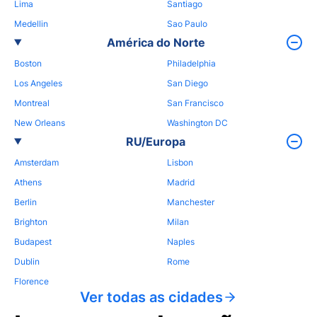
Lima
Santiago
Medellin
Sao Paulo
América do Norte
Boston
Philadelphia
Los Angeles
San Diego
Montreal
San Francisco
New Orleans
Washington DC
RU/Europa
Amsterdam
Lisbon
Athens
Madrid
Berlin
Manchester
Brighton
Milan
Budapest
Naples
Dublin
Rome
Florence
Ver todas as cidades