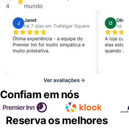
4
mundo
Janet
Olivia
J
O
há 7 dias em Trafalgar Square
há 7 
Ótima experiência - a equipe do
A loja cui
Premier Inn foi muito simpática e
elas esta
muito prestativa.
quando as 
Ver avaliações
Confiam em nós
Reserva os melhores