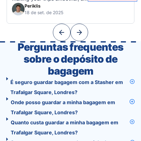
free. 🧭 What Makes the Tourist App Unique?
Periklis
18 de set. de 2025
Unlike standard travel apps, Tourist combines
powerful tools into one easy-to-use platform:
With Tourist, your trip planning becomes as
exciting …
Perguntas frequentes
sobre o depósito de
bagagem
É seguro guardar bagagem com a Stasher em
Trafalgar Square, Londres?
Onde posso guardar a minha bagagem em
Trafalgar Square, Londres?
Quanto custa guardar a minha bagagem em
Trafalgar Square, Londres?