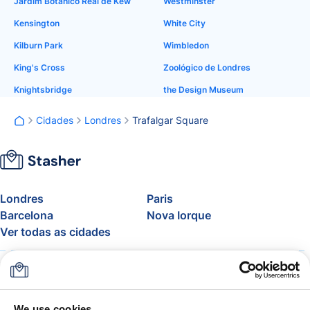
Jardim Botânico Real de Kew
Westminster
Kensington
White City
Kilburn Park
Wimbledon
King's Cross
Zoológico de Londres
Knightsbridge
the Design Museum
Cidades
Londres
Trafalgar Square
Londres
Paris
Barcelona
Nova Iorque
Ver todas as cidades
Sobre
Preços
FAQ
Apoio
Blogue
Adere ao programa de
We use cookies