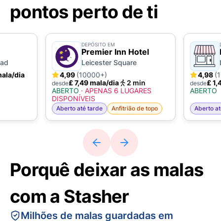
pontos perto de ti
DEPÓSITO EM
Premier Inn Hotel
oad
Leicester Square
mala/dia
4,99
(10000+)
4,98
(
£ 7,49 mala/dia
2 min
£ 1,
desde
desde
ABERTO
·
APENAS 6 LUGARES
ABERTO
DISPONÍVEIS
Aberto até tarde
Anfitrião de topo
Aberto at
Porquê deixar as malas
com a Stasher
Milhões de malas guardadas em