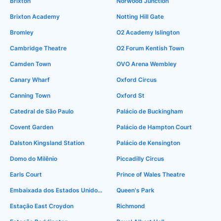
Brixton
Norwood Junction
Brixton Academy
Notting Hill Gate
Bromley
O2 Academy Islington
Cambridge Theatre
O2 Forum Kentish Town
Camden Town
OVO Arena Wembley
Canary Wharf
Oxford Circus
Canning Town
Oxford St
Catedral de São Paulo
Palácio de Buckingham
Covent Garden
Palácio de Hampton Court
Dalston Kingsland Station
Palácio de Kensington
Domo do Milênio
Piccadilly Circus
Earls Court
Prince of Wales Theatre
Embaixada dos Estados Unidos em Londres
Queen's Park
Estação East Croydon
Richmond