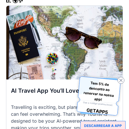
ti. 🌍✨
Tem 5% de
desconto ao
reservar na nossa
AI Travel App You’ll Love in 2025
app!
Usa o código promocional:
Travelling is exciting, but planning every detail
GETAPP5
can feel overwhelming. That’s why Tourist is
designed to be your AI-powered travel assistant,
DESCARREGAR A APP
making your trips smoother, smarter, and stress-