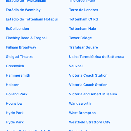
Estádio de Twickenham
The Green Park
Estádio de Wembley
Torre de Londres
Estádio do Tottenham Hotspur
Tottenham Ct Rd
ExCel London
Tottenham Hale
Finchley Road & Frognal
Tower Bridge
Fulham Broadway
Trafalgar Square
Gielgud Theatre
Usina Termelétrica de Battersea
Greenwich
Vauxhall
Hammersmith
Victoria Coach Station
Holborn
Victoria Coach Station
Holland Park
Victoria and Albert Museum
Hounslow
Wandsworth
Hyde Park
West Brompton
Hyde Park
Westfield Stratford City