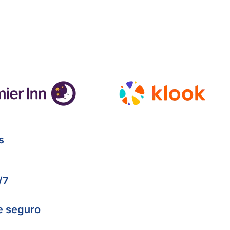
s
/7
e seguro