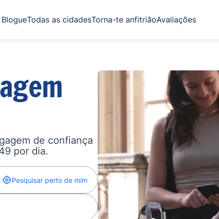
Blogue
Todas as cidades
Torna-te anfitrião
Avaliações
gagem
agagem de confiança
,49 por dia.
Pesquisar perto de mim