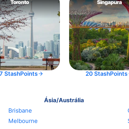
Toronto
Singapura
7 StashPoints
20 StashPoints
Ásia/Austrália
Brisbane
Melbourne