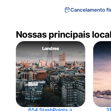
Cancelamento fle
Nossas principais loc
Londres
654 StashPoints
3