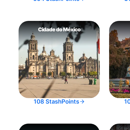
Cidade do México
108 StashPoints
1