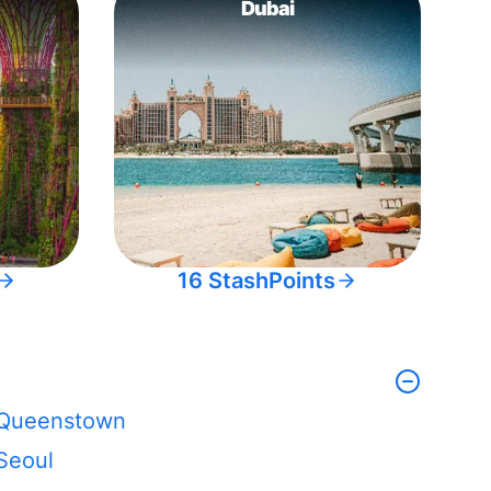
Dubai
16 StashPoints
Queenstown
Seoul