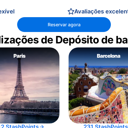
xível
Avaliações excelen
Reservar agora
alizações de Depósito de 
Paris
Barcelona
12 StashPoints
231 StashPoints