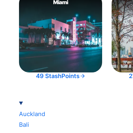
Miami
49 StashPoints
2
Auckland
Bali