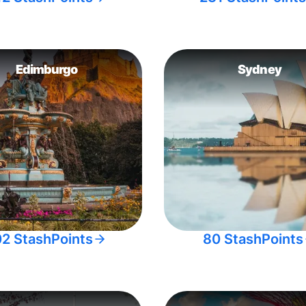
Edimburgo
Sydney
02 StashPoints
80 StashPoints