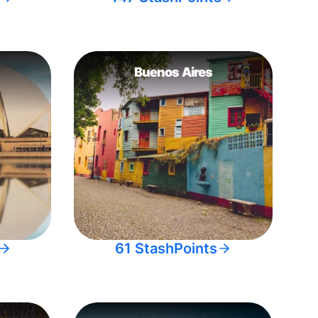
Buenos Aires
61 StashPoints