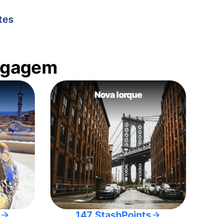
tes
bagagem
Nova Iorque
147 StashPoints