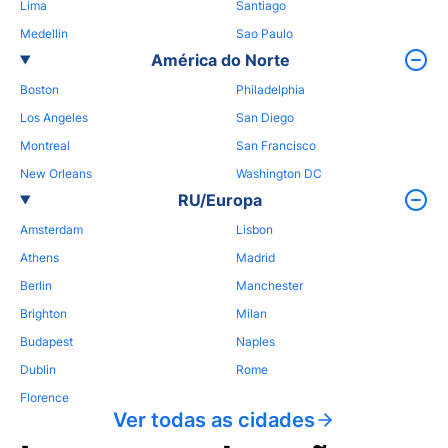
Lima
Santiago
Medellin
Sao Paulo
América do Norte
Boston
Philadelphia
Los Angeles
San Diego
Montreal
San Francisco
New Orleans
Washington DC
RU/Europa
Amsterdam
Lisbon
Athens
Madrid
Berlin
Manchester
Brighton
Milan
Budapest
Naples
Dublin
Rome
Florence
Ver todas as cidades