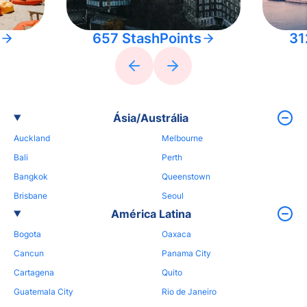
657 StashPoints
31
Ásia/Austrália
Auckland
Melbourne
Bali
Perth
Bangkok
Queenstown
Brisbane
Seoul
América Latina
Bogota
Oaxaca
Cancun
Panama City
Cartagena
Quito
Guatemala City
Rio de Janeiro