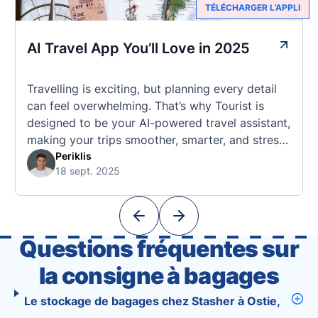
TÉLÉCHARGER L’APPLI
AI Travel App You’ll Love in 2025
Travelling is exciting, but planning every detail
can feel overwhelming. That’s why Tourist is
designed to be your AI-powered travel assistant,
making your trips smoother, smarter, and stress-
free. 🧭 What Makes the Tourist App Unique?
Periklis
18 sept. 2025
Unlike standard travel apps, Tourist combines
powerful tools into one easy-to-use platform:
With Tourist, your trip planning becomes as
exciting …
Questions fréquentes sur
la consigne à bagages
Le stockage de bagages chez Stasher à Ostie,