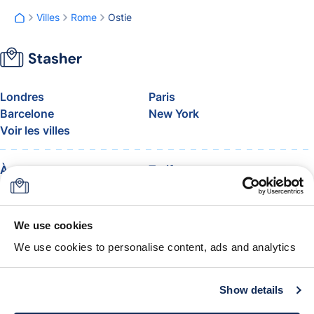
Villes
Rome
Ostie
Londres
Paris
Barcelone
New York
Voir les villes
À propos
Tarifs
FAQ
Assistance
Blog
Rejoignez le programme
d’affiliation Stasher
We use cookies
Franchise de bagages en
We use cookies to personalise content, ads and analytics
avion
La garantie Stasher
Conditions générales
Show details
Obtenir l’app