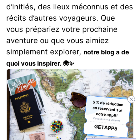
d’initiés, des lieux méconnus et des
récits d’autres voyageurs. Que
vous prépariez votre prochaine
aventure ou que vous aimiez
simplement explorer,
notre blog a de
quoi vous inspirer. 🌍✨
5 % de réduction
en réservant sur
notre appli !
Code promo à utiliser :
GETAPP5