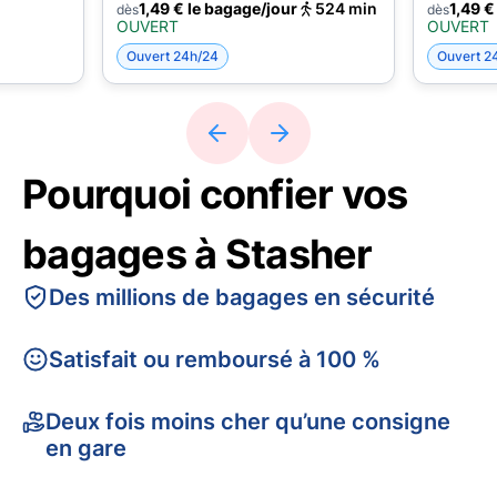
1,49 € le bagage/jour
524 min
1,49 €
dès
dès
OUVERT
OUVERT
Ouvert 24h/24
Ouvert 2
Pourquoi confier vos
bagages à Stasher
Des millions de bagages en sécurité
Satisfait ou remboursé à 100 %
Deux fois moins cher qu’une consigne
en gare