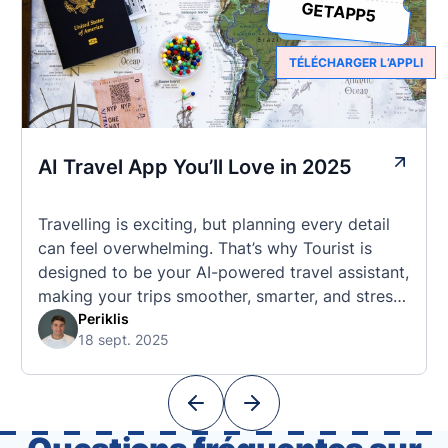
GETAPP5
TÉLÉCHARGER L’APPLI
AI Travel App You’ll Love in 2025
Travelling is exciting, but planning every detail
can feel overwhelming. That’s why Tourist is
designed to be your AI-powered travel assistant,
making your trips smoother, smarter, and stress-
free. 🧭 What Makes the Tourist App Unique?
Periklis
18 sept. 2025
Unlike standard travel apps, Tourist combines
powerful tools into one easy-to-use platform:
With Tourist, your trip planning becomes as
exciting …