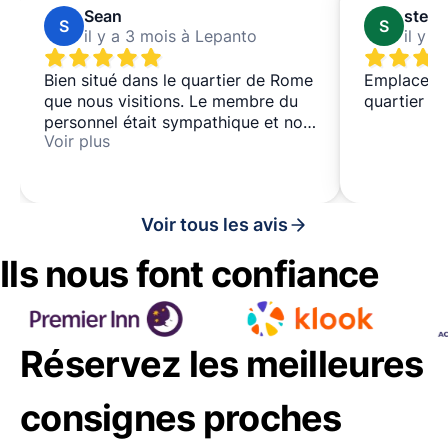
Sean
stefa
S
S
il y a 3 mois à Lepanto
il y 
Bien situé dans le quartier de Rome
Emplacemen
que nous visitions. Le membre du
quartier du
personnel était sympathique et nos
Voir plus
bagages ont été bien gardés.
Voir tous les avis
Ils nous font confiance
Réservez les meilleures
consignes proches