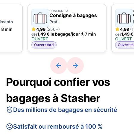
CONSIGNE À
Consigne à bagages
gimento
Prati
8 min
4,99
(250+)
4,99
(
1,49 € le bagage/jour
7 min
1,49 €
dès
dès
OUVERT
OUVERT
Ouvert tard
Ouvert ta
Pourquoi confier vos
bagages à Stasher
Des millions de bagages en sécurité
Satisfait ou remboursé à 100 %