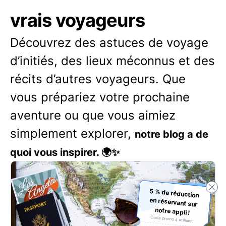
vrais voyageurs
Découvrez des astuces de voyage
d’initiés, des lieux méconnus et des
récits d’autres voyageurs. Que
vous prépariez votre prochaine
aventure ou que vous aimiez
simplement explorer,
notre blog a de
quoi vous inspirer. 🌍✨
5 % de réduction
en réservant sur
notre appli !
Code promo à utiliser :