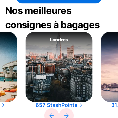
Nos meilleures
consignes à bagages
Londres
657 StashPoints
31