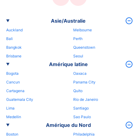
Asie/Australie
Auckland
Melbourne
Bali
Perth
Bangkok
Queenstown
Brisbane
Seoul
Amérique latine
Bogota
Oaxaca
Cancun
Panama City
Cartagena
Quito
Guatemala City
Rio de Janeiro
Lima
Santiago
Medellin
Sao Paulo
Amérique du Nord
Boston
Philadelphia