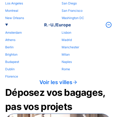
Los Angeles
San Diego
Montreal
San Francisco
New Orleans
Washington DC
R.-U./Europe
Amsterdam
Lisbon
Athens
Madrid
Berlin
Manchester
Brighton
Milan
Budapest
Naples
Dublin
Rome
Florence
Voir les villes
Déposez vos bagages,
pas vos projets