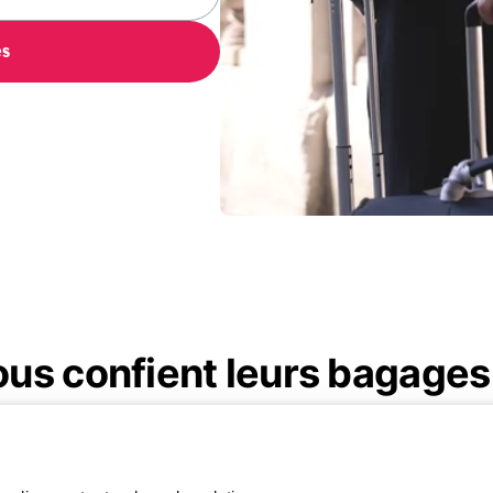
es
ous confient leurs bagages
 de voyageurs satisfaits