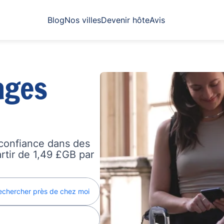
Blog
Nos villes
Devenir hôte
Avis
ages
confiance dans des
artir de 1,49 £GB par
echercher près de chez moi