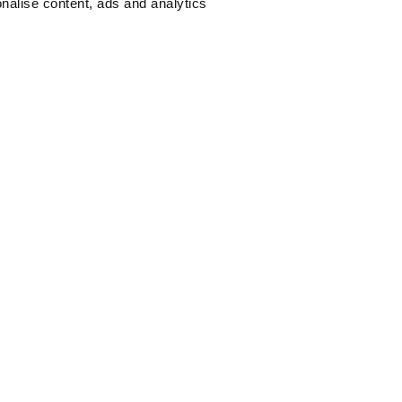
nalise content, ads and analytics
bagages à Stasher
bagages en sécurité
Plus de 10500 Stas
boursé à 100 %
Assistance client 2
cher qu’une consigne
Paiement rapide et