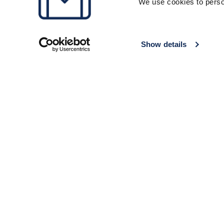
We use cookies to perso
Show details
Ils nous font confiance
Pourquoi confier vos 
Des millions de 
Satisfait ou rem
Deux fois moins 
en gare