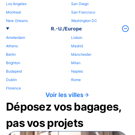
Los Angeles
San Diego
Montreal
San Francisco
New Orleans
Washington DC
R.-U./Europe
Amsterdam
Lisbon
Athens
Madrid
Berlin
Manchester
Brighton
Milan
Budapest
Naples
Dublin
Rome
Florence
Voir les villes
Déposez vos bagages,
pas vos projets