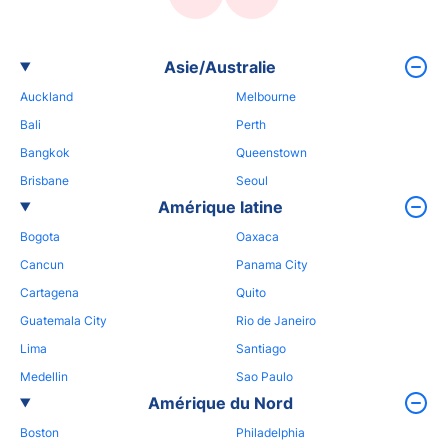
Asie/Australie
Auckland
Melbourne
Bali
Perth
Bangkok
Queenstown
Brisbane
Seoul
Amérique latine
Bogota
Oaxaca
Cancun
Panama City
Cartagena
Quito
Guatemala City
Rio de Janeiro
Lima
Santiago
Medellin
Sao Paulo
Amérique du Nord
Boston
Philadelphia