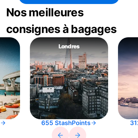
Nos meilleures
consignes à bagages
Londres
655 StashPoints
31