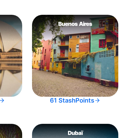
Buenos Aires
61 StashPoints
Dubaï