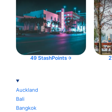
49 StashPoints
2
Auckland
Bali
Bangkok