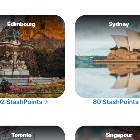
Édimbourg
Sydney
02 StashPoints
80 StashPoints
Toronto
Singapour