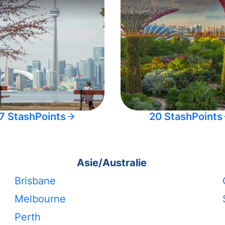
7 StashPoints
20 StashPoints
Asie/Australie
Brisbane
Melbourne
Perth