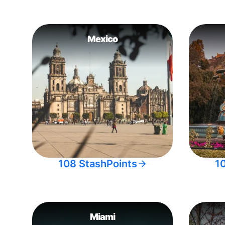
Mexico
108 StashPoints
1
Miami