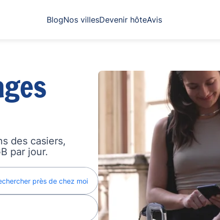
Blog
Nos villes
Devenir hôte
Avis
ages
s des casiers,
B par jour.
echercher près de chez moi