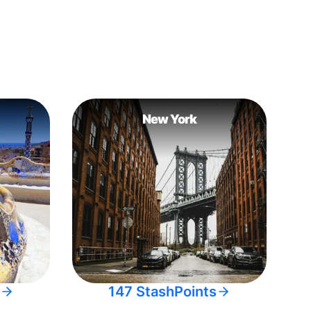
New York
147 StashPoints