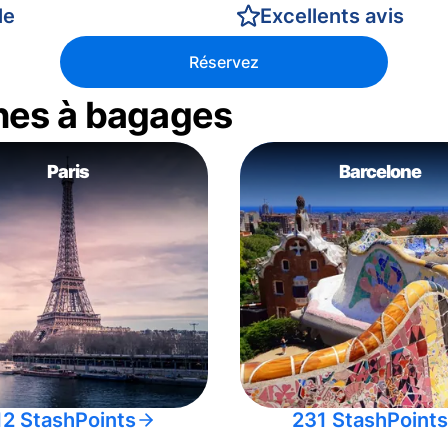
le
Excellents avis
Réservez
nes à bagages
Paris
Barcelone
12 StashPoints
231 StashPoints