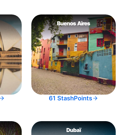
Buenos Aires
61 StashPoints
Dubaï