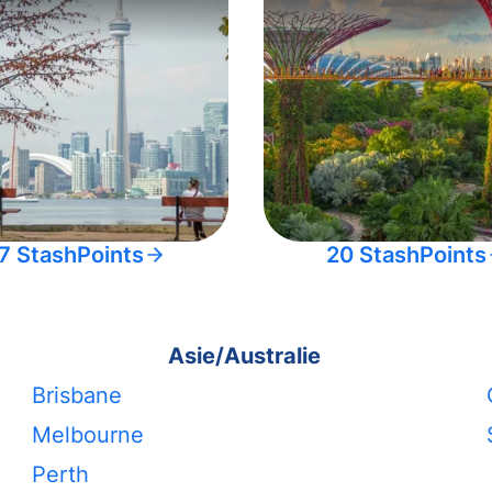
7 StashPoints
20 StashPoints
Asie/Australie
Brisbane
Melbourne
Perth