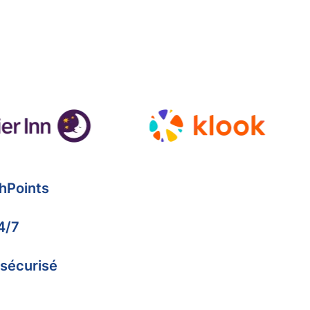
hPoints
4/7
 sécurisé