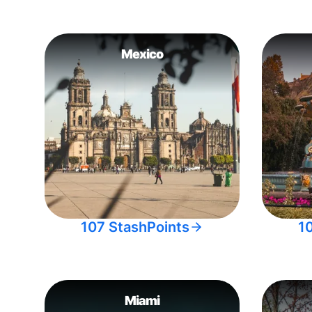
Mexico
107 StashPoints
1
Miami