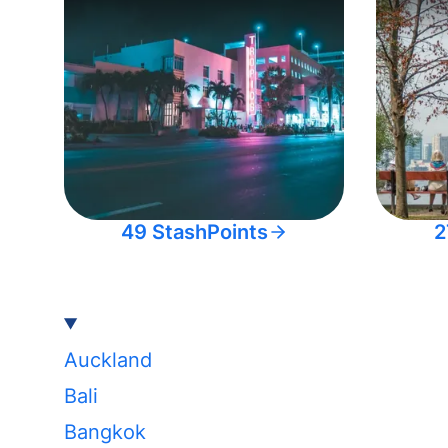
49 StashPoints
2
Auckland
Bali
Bangkok