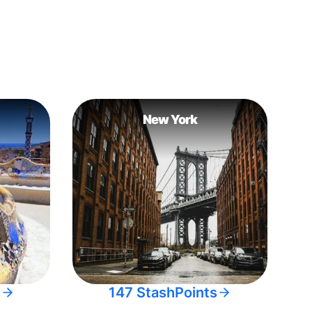
New York
s
147 StashPoints