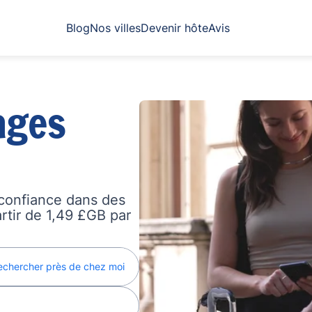
Blog
Nos villes
Devenir hôte
Avis
ages
confiance dans des
artir de 1,49 £GB par
echercher près de chez moi