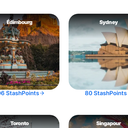
Édimbourg
Sydney
06 StashPoints
80 StashPoints
Toronto
Singapour