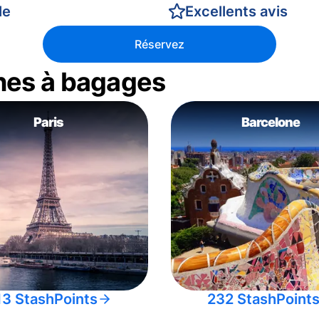
le
Excellents avis
Réservez
nes à bagages
Paris
Barcelone
13 StashPoints
232 StashPoint