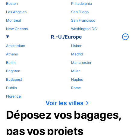
Boston
Philadelphia
Los Angeles
San Diego
Montreal
San Francisco
New Orleans
Washington DC
R.-U./Europe
Amsterdam
Lisbon
Athens
Madrid
Berlin
Manchester
Brighton
Milan
Budapest
Naples
Dublin
Rome
Florence
Voir les villes
Déposez vos bagages,
pas vos projets