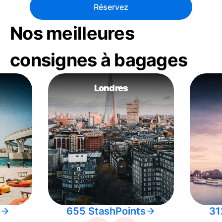
Réservez
Nos meilleures
consignes à bagages
Londres
655 StashPoints
31