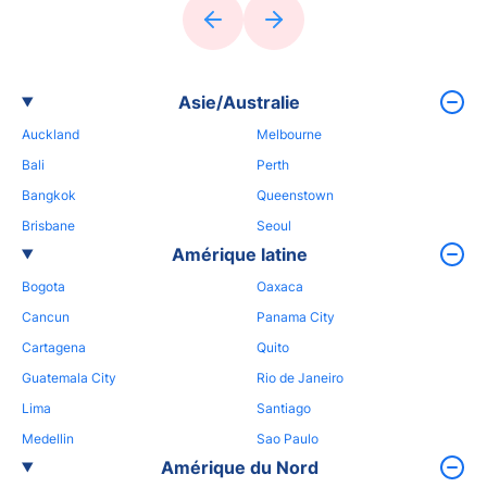
Asie/Australie
Auckland
Melbourne
Bali
Perth
Bangkok
Queenstown
Brisbane
Seoul
Amérique latine
Bogota
Oaxaca
Cancun
Panama City
Cartagena
Quito
Guatemala City
Rio de Janeiro
Lima
Santiago
Medellin
Sao Paulo
Amérique du Nord