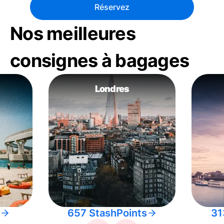
Réservez
Nos meilleures
consignes à bagages
Londres
657 StashPoints
31