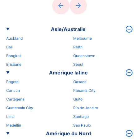
Asie/Australie
Auckland
Melbourne
Bali
Perth
Bangkok
Queenstown
Brisbane
Seoul
Amérique latine
Bogota
Oaxaca
Cancun
Panama City
Cartagena
Quito
Guatemala City
Rio de Janeiro
Lima
Santiago
Medellin
Sao Paulo
Amérique du Nord