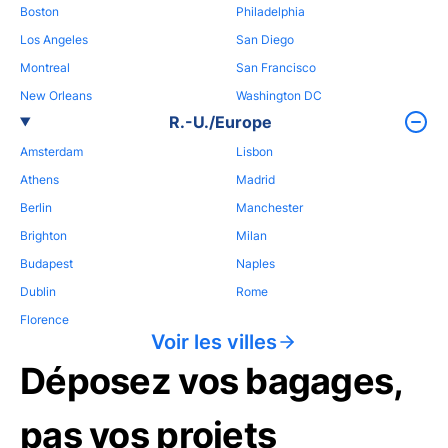
Boston
Philadelphia
Los Angeles
San Diego
Montreal
San Francisco
New Orleans
Washington DC
R.-U./Europe
Amsterdam
Lisbon
Athens
Madrid
Berlin
Manchester
Brighton
Milan
Budapest
Naples
Dublin
Rome
Florence
Voir les villes
Déposez vos bagages,
pas vos projets