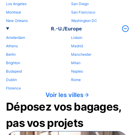
Los Angeles
San Diego
Montreal
San Francisco
New Orleans
Washington DC
R.-U./Europe
Amsterdam
Lisbon
Athens
Madrid
Berlin
Manchester
Brighton
Milan
Budapest
Naples
Dublin
Rome
Florence
Voir les villes
Déposez vos bagages,
pas vos projets