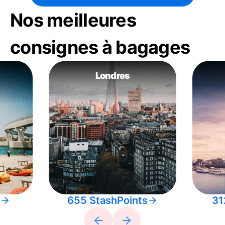
Nos meilleures
consignes à bagages
Londres
655 StashPoints
31