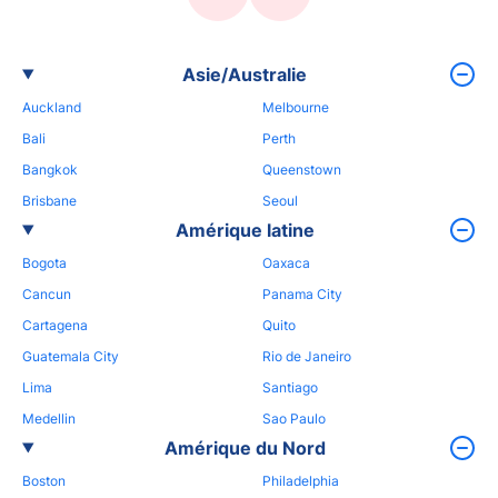
Asie/Australie
Auckland
Melbourne
Bali
Perth
Bangkok
Queenstown
Brisbane
Seoul
Amérique latine
Bogota
Oaxaca
Cancun
Panama City
Cartagena
Quito
Guatemala City
Rio de Janeiro
Lima
Santiago
Medellin
Sao Paulo
Amérique du Nord
Boston
Philadelphia