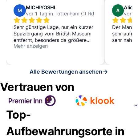
MICHIYOSHI
Alicia
M
A
vor 1 Tag in Tottenham Ct Rd
Sehr günstige Lage, nur ein kurzer
Der Mann a
Spaziergang vom British Museum
sehr aufme
entfernt, besonders da größere
sehr nah a
Mehr anzeigen
Gepäckstücke nicht ins Museum
genommen werden können.
Abgabe und Abholung waren beide
schnell und reibungslos. Ich würde
Alle Bewertungen ansehen
diesen Standort gerne wieder
nutzen.
Vertrauen von
Top-
Aufbewahrungsorte in