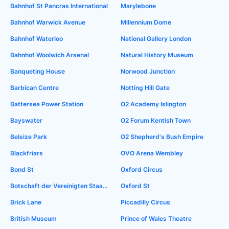
Bahnhof St Pancras International
Marylebone
Bahnhof Warwick Avenue
Millennium Dome
Bahnhof Waterloo
National Gallery London
Bahnhof Woolwich Arsenal
Natural History Museum
Banqueting House
Norwood Junction
Barbican Centre
Notting Hill Gate
Battersea Power Station
O2 Academy Islington
Bayswater
O2 Forum Kentish Town
Belsize Park
O2 Shepherd's Bush Empire
Blackfriars
OVO Arena Wembley
Bond St
Oxford Circus
Botschaft der Vereinigten Staaten in London
Oxford St
Brick Lane
Piccadilly Circus
British Museum
Prince of Wales Theatre