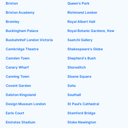
Brixton
Queen's Park
Brixton Academy
Richmond London
Bromley
Royal Albert Hall
Buckingham Palace
Royal Botanic Gardens, Kew
Busbahnhof London Victoria
Saatchi Gallery
Cambridge Theatre
Shakespeare's Globe
Camden Town
Shepherd's Bush
Canary Wharf
Shoreditch
Canning Town
Sloane Square
Covent Garden
Soho
Dalston Kingsland
Southall
Design Museum London
St Paul’s Cathedral
Earls Court
Stamford Bridge
Emirates Stadium
Stoke Newington