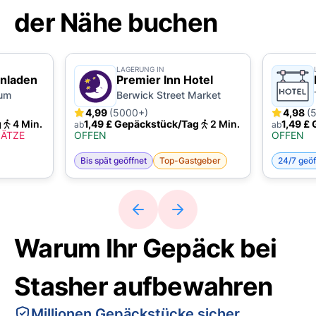
der Nähe buchen
LAGERUNG IN
nladen
Premier Inn Hotel
eum
Berwick Street Market
4,99
(5000+)
4,98
(
g
4 Min.
1,49 £ Gepäckstück/Tag
2 Min.
1,49 £
ab
ab
LÄTZE
OFFEN
OFFEN
Bis spät geöffnet
Top-Gastgeber
24/7 geöf
Warum Ihr Gepäck bei
Stasher aufbewahren
Millionen Gepäckstücke sicher