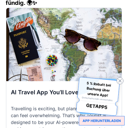
fündig. 🌍✨
5 % Rabatt bei
Buchung über
AI Travel App You’ll Love in 2025
unsere App!
Gutscheincode verwenden:
GETAPP5
Travelling is exciting, but planning every detail
can feel overwhelming. That’s why Tourist is
APP HERUNTERLADEN
designed to be your AI-powered travel assistant,