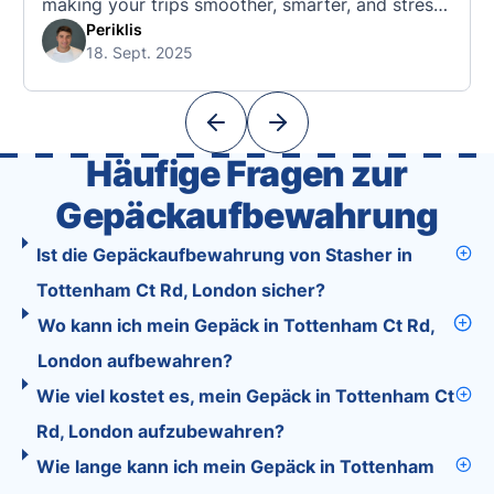
making your trips smoother, smarter, and stress-
free. 🧭 What Makes the Tourist App Unique?
Periklis
18. Sept. 2025
Unlike standard travel apps, Tourist combines
powerful tools into one easy-to-use platform:
With Tourist, your trip planning becomes as
exciting …
Häufige Fragen zur
Gepäckaufbewahrung
Ist die Gepäckaufbewahrung von Stasher in
Tottenham Ct Rd, London sicher?
Wo kann ich mein Gepäck in Tottenham Ct Rd,
London aufbewahren?
Wie viel kostet es, mein Gepäck in Tottenham Ct
Rd, London aufzubewahren?
Wie lange kann ich mein Gepäck in Tottenham