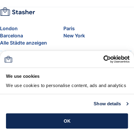
London
Paris
Barcelona
New York
Alle Städte anzeigen
Über uns
Preise
FAQ
Support
Blog
Nehmen Sie am Affiliate-
We use cookies
Programm von Stasher teil
We use cookies to personalise content, ads and analytics
Freigepäck bei Airlines
Die Stasher-Garantie
AGB
Show details
App holen
OK