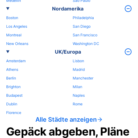
Medellin
Sao Paulo
Nordamerika
Boston
Philadelphia
Los Angeles
San Diego
Montreal
San Francisco
New Orleans
Washington DC
UK/Europa
Amsterdam
Lisbon
Athens
Madrid
Berlin
Manchester
Brighton
Milan
Budapest
Naples
Dublin
Rome
Florence
Alle Städte anzeigen
Gepäck abgeben, Pläne