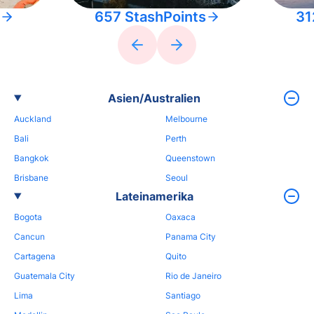
657 StashPoints
31
Asien/Australien
Auckland
Melbourne
Bali
Perth
Bangkok
Queenstown
Brisbane
Seoul
Lateinamerika
Bogota
Oaxaca
Cancun
Panama City
Cartagena
Quito
Guatemala City
Rio de Janeiro
Lima
Santiago