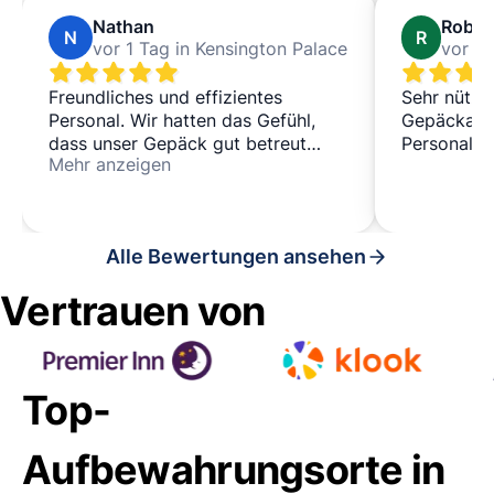
Nathan
Robin
N
R
vor 1 Tag in Kensington Palace
Freundliches und effizientes
Sehr nützli
Personal. Wir hatten das Gefühl,
Gepäckauf
dass unser Gepäck gut betreut
Personal wa
Mehr anzeigen
wurde.
Alle Bewertungen ansehen
Vertrauen von
Top-
Aufbewahrungsorte in