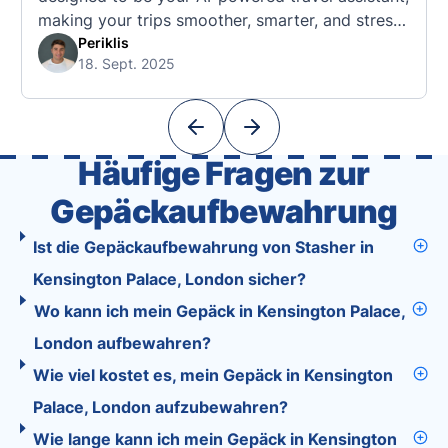
making your trips smoother, smarter, and stress-
free. 🧭 What Makes the Tourist App Unique?
Periklis
18. Sept. 2025
Unlike standard travel apps, Tourist combines
powerful tools into one easy-to-use platform:
With Tourist, your trip planning becomes as
exciting …
Häufige Fragen zur
Gepäckaufbewahrung
Ist die Gepäckaufbewahrung von Stasher in
Kensington Palace, London sicher?
Wo kann ich mein Gepäck in Kensington Palace,
London aufbewahren?
Wie viel kostet es, mein Gepäck in Kensington
Palace, London aufzubewahren?
Wie lange kann ich mein Gepäck in Kensington