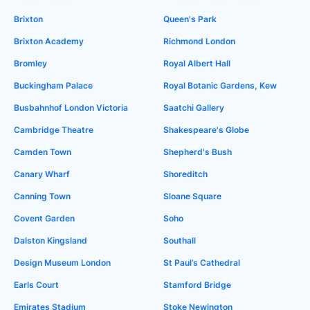
Brixton
Queen's Park
Brixton Academy
Richmond London
Bromley
Royal Albert Hall
Buckingham Palace
Royal Botanic Gardens, Kew
Busbahnhof London Victoria
Saatchi Gallery
Cambridge Theatre
Shakespeare's Globe
Camden Town
Shepherd's Bush
Canary Wharf
Shoreditch
Canning Town
Sloane Square
Covent Garden
Soho
Dalston Kingsland
Southall
Design Museum London
St Paul’s Cathedral
Earls Court
Stamford Bridge
Emirates Stadium
Stoke Newington