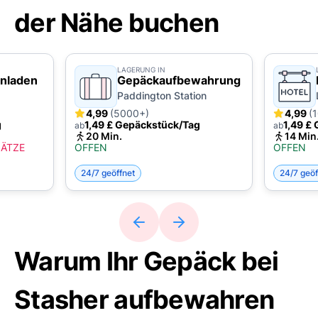
der Nähe buchen
LAGERUNG IN
nladen
Gepäckaufbewahrung
Paddington Station
4,99
(5000+)
4,99
(
g
1,49 £ Gepäckstück/Tag
1,49 £
ab
ab
20 Min.
14 Min
LÄTZE
OFFEN
OFFEN
24/7 geöffnet
24/7 geöf
Warum Ihr Gepäck bei
Stasher aufbewahren