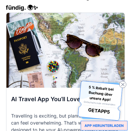
fündig. 🌍✨
5 % Rabatt bei
Buchung über
unsere App!
AI Travel App You’ll Love in 2025
Gutscheincode verwenden:
GETAPP5
Travelling is exciting, but planning every detail
can feel overwhelming. That’s why Tourist is
APP HERUNTERLADEN
designed to be your AI-powered travel assistant,