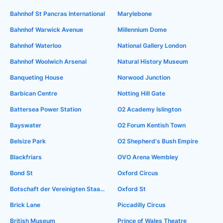
Bahnhof St Pancras International
Marylebone
Bahnhof Warwick Avenue
Millennium Dome
Bahnhof Waterloo
National Gallery London
Bahnhof Woolwich Arsenal
Natural History Museum
Banqueting House
Norwood Junction
Barbican Centre
Notting Hill Gate
Battersea Power Station
O2 Academy Islington
Bayswater
O2 Forum Kentish Town
Belsize Park
O2 Shepherd's Bush Empire
Blackfriars
OVO Arena Wembley
Bond St
Oxford Circus
Botschaft der Vereinigten Staaten in London
Oxford St
Brick Lane
Piccadilly Circus
British Museum
Prince of Wales Theatre