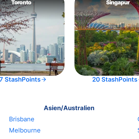
Toronto
Singapur
7 StashPoints
20 StashPoints
Asien/Australien
Brisbane
Melbourne