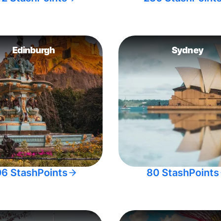
Edinburgh
Sydney
06 StashPoints
80 StashPoints