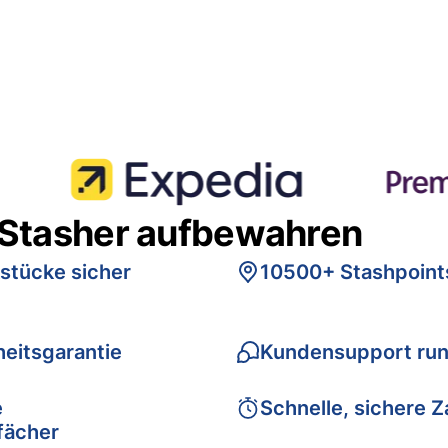
 Stasher aufbewahren
stücke sicher
10500+ Stashpoint
eitsgarantie
Kundensupport run
e
Schnelle, sichere 
fächer