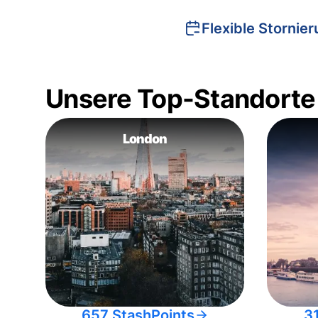
Flexible Stornie
Unsere Top-Standorte
London
657 StashPoints
3