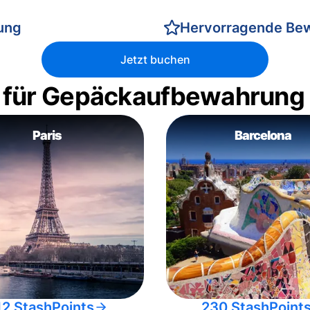
rung
Hervorragende Be
Jetzt buchen
 für Gepäckaufbewahrung
Paris
Barcelona
12 StashPoints
230 StashPoint