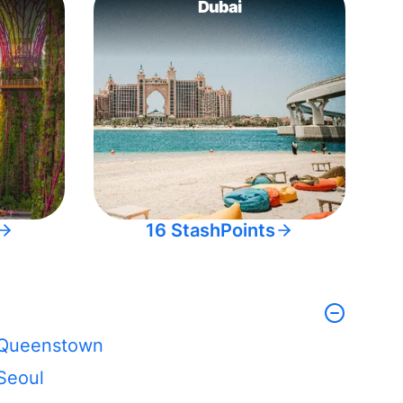
Dubai
16 StashPoints
Queenstown
Seoul