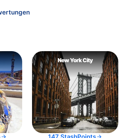
wertungen
New York City
s
147 StashPoints