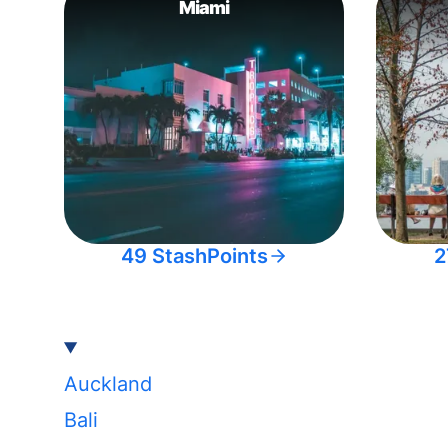
Miami
49 StashPoints
2
Auckland
Bali