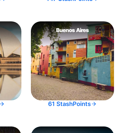
Buenos Aires
61 StashPoints