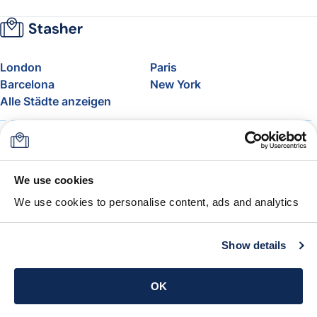
London
Paris
Barcelona
New York
Alle Städte anzeigen
Über uns
Preise
FAQ
Support
Blog
Nehmen Sie am Affiliate-
We use cookies
Programm von Stasher teil
We use cookies to personalise content, ads and analytics
Freigepäck bei Airlines
Die Stasher-Garantie
AGB
Show details
App holen
OK