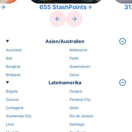
655 StashPoints
31
Asien/Australien
Auckland
Melbourne
Bali
Perth
Bangkok
Queenstown
Brisbane
Seoul
Lateinamerika
Bogota
Oaxaca
Cancun
Panama City
Cartagena
Quito
Guatemala City
Rio de Janeiro
Lima
Santiago