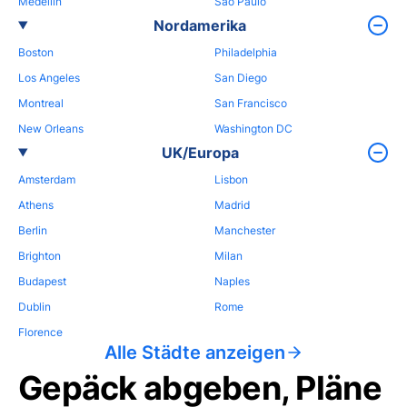
Medellin
Sao Paulo
Nordamerika
Boston
Philadelphia
Los Angeles
San Diego
Montreal
San Francisco
New Orleans
Washington DC
UK/Europa
Amsterdam
Lisbon
Athens
Madrid
Berlin
Manchester
Brighton
Milan
Budapest
Naples
Dublin
Rome
Florence
Alle Städte anzeigen
Gepäck abgeben, Pläne