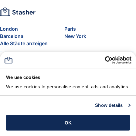
London
Paris
Barcelona
New York
Alle Städte anzeigen
Über uns
Preise
FAQ
Support
Blog
Nehmen Sie am Affiliate-
We use cookies
Programm von Stasher teil
We use cookies to personalise content, ads and analytics
Freigepäck bei Airlines
Die Stasher-Garantie
AGB
Show details
App holen
OK