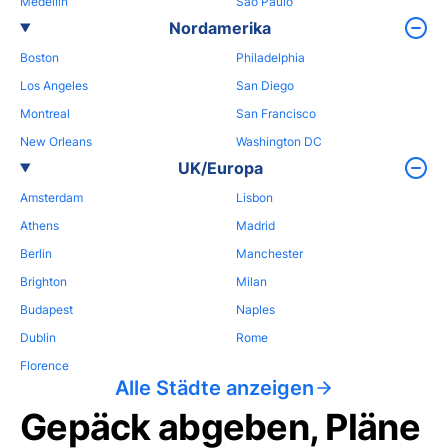
Medellin
Sao Paulo
Nordamerika
Boston
Philadelphia
Los Angeles
San Diego
Montreal
San Francisco
New Orleans
Washington DC
UK/Europa
Amsterdam
Lisbon
Athens
Madrid
Berlin
Manchester
Brighton
Milan
Budapest
Naples
Dublin
Rome
Florence
Alle Städte anzeigen
Gepäck abgeben, Pläne