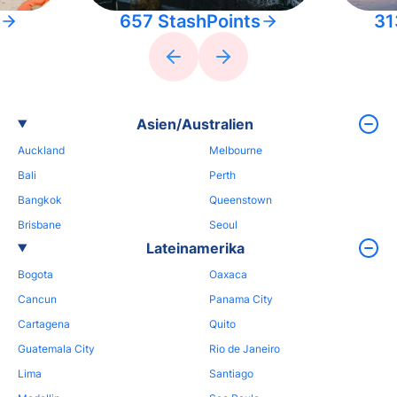
657 StashPoints
31
Asien/Australien
Auckland
Melbourne
Bali
Perth
Bangkok
Queenstown
Brisbane
Seoul
Lateinamerika
Bogota
Oaxaca
Cancun
Panama City
Cartagena
Quito
Guatemala City
Rio de Janeiro
Lima
Santiago