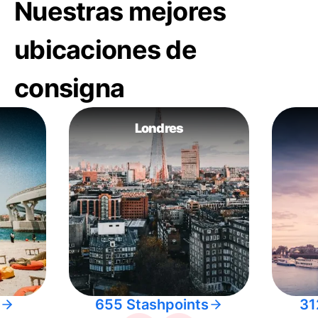
Nuestras mejores
ubicaciones de
consigna
Londres
655 Stashpoints
31