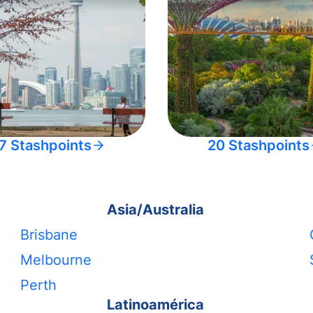
7 Stashpoints
20 Stashpoints
Asia/Australia
Brisbane
Melbourne
Perth
Latinoamérica