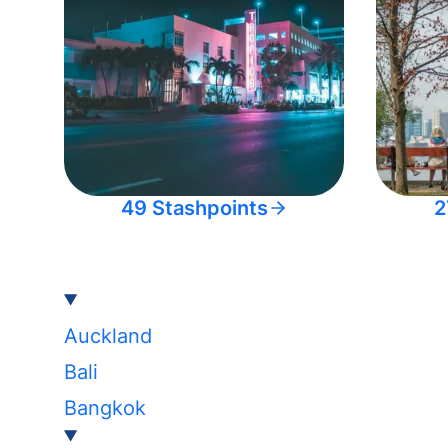
49 Stashpoints
2
Auckland
Bali
Bangkok