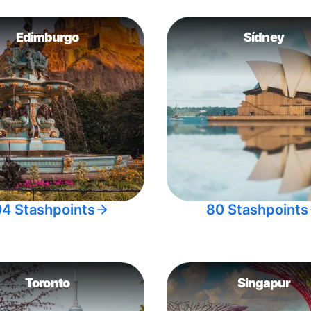
Edimburgo
Sídney
04 Stashpoints
80 Stashpoints
Toronto
Singapur