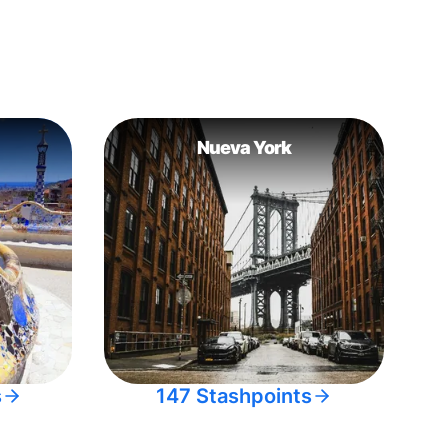
Nueva York
s
147 Stashpoints