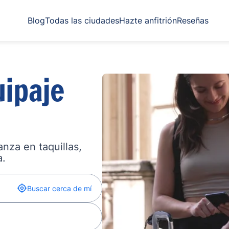
Blog
Todas las ciudades
Hazte anfitrión
Reseñas
ipaje
nza en taquillas,
a.
Buscar cerca de mí