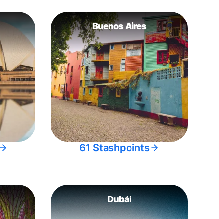
Buenos Aires
61 Stashpoints
Dubái