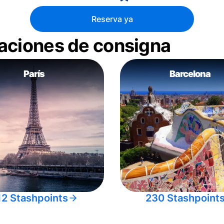
Reserva ya
aciones de consigna
París
Barcelona
12 Stashpoints
230 Stashpoint