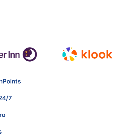
hPoints
 24/7
ro
s