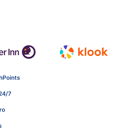
hPoints
 24/7
ro
s