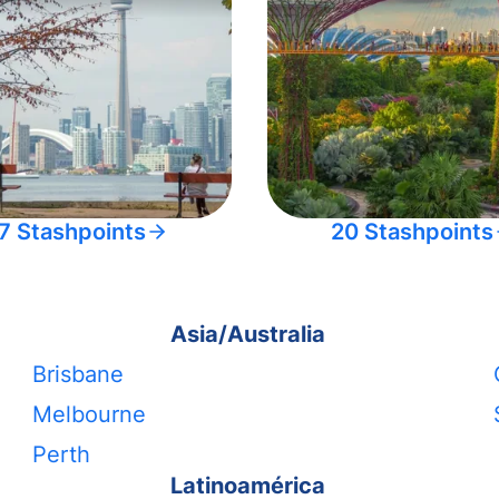
7 Stashpoints
20 Stashpoints
Asia/Australia
Brisbane
Melbourne
Perth
Latinoamérica