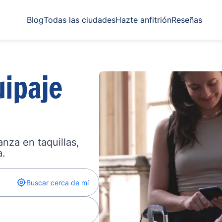
Blog
Todas las ciudades
Hazte anfitrión
Reseñas
ipaje
nza en taquillas,
a.
Buscar cerca de mí