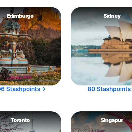
Edimburgo
Sídney
06 Stashpoints
80 Stashpoints
Toronto
Singapur