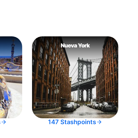
Nueva York
s
147 Stashpoints