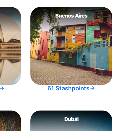
Buenos Aires
61 Stashpoints
Dubái