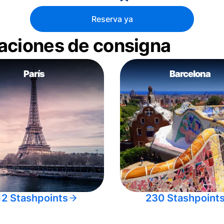
Reserva ya
aciones de consigna
París
Barcelona
12 Stashpoints
230 Stashpoint