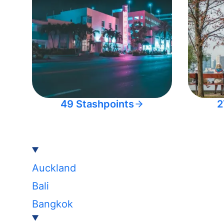
49 Stashpoints
2
Auckland
Bali
Bangkok