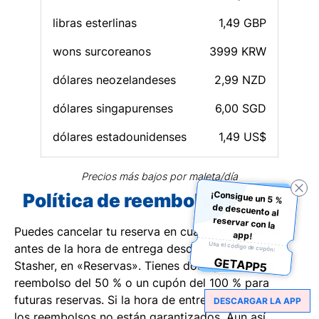
libras esterlinas
1,49 GBP
wons surcoreanos
3999 KRW
dólares neozelandeses
2,99 NZD
dólares singapurenses
6,00 SGD
dólares estadounidenses
1,49 US$
Precios más bajos por maleta/día
¡Consigue un 5 %
de descuento al
reservar con la
Política de reembolso flexible
Puedes cancelar tu reserva en cualquier momento
app!
Usa el código de cupón:
antes de la hora de entrega desde tu cuenta de
GETAPP5
Stasher, en «Reservas». Tienes dos opciones: un
reembolso del 50 % o un cupón del 100 % para
futuras reservas. Si la hora de entrega ya ha pasado,
DESCARGAR LA APP
los reembolsos no están garantizados. Aun así,