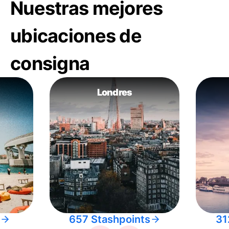
Nuestras mejores
ubicaciones de
consigna
Londres
657 Stashpoints
31