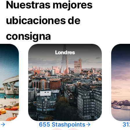
Nuestras mejores
ubicaciones de
consigna
Londres
655 Stashpoints
31