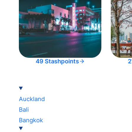
49 Stashpoints
2
Auckland
Bali
Bangkok