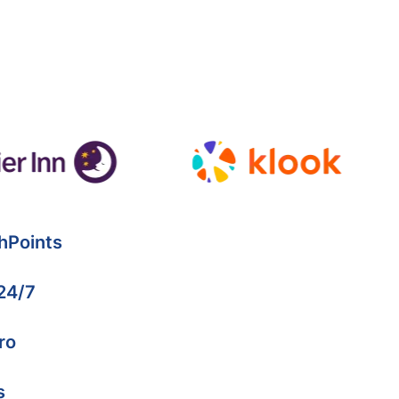
hPoints
 24/7
ro
s