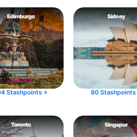
Edimburgo
Sídney
04 Stashpoints
80 Stashpoints
Toronto
Singapur