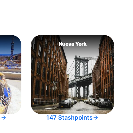
Nueva York
s
147 Stashpoints