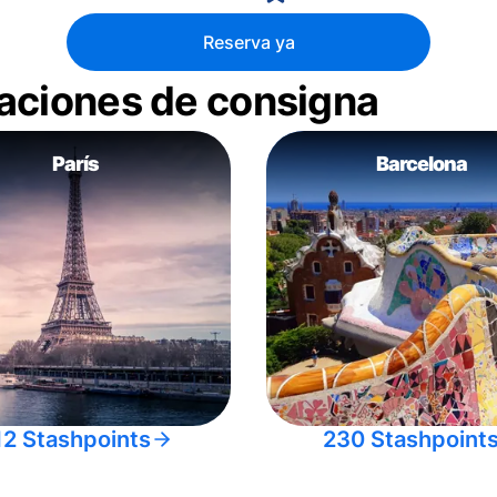
Reserva ya
aciones de consigna
París
Barcelona
12 Stashpoints
230 Stashpoint