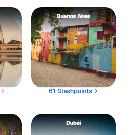
Buenos Aires
61 Stashpoints
Dubái