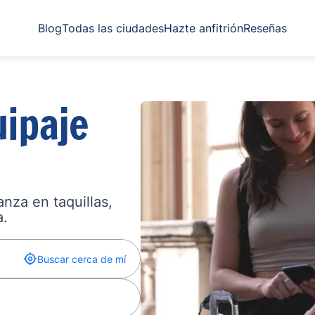
Blog
Todas las ciudades
Hazte anfitrión
Reseñas
ipaje
nza en taquillas,
a.
Buscar cerca de mí