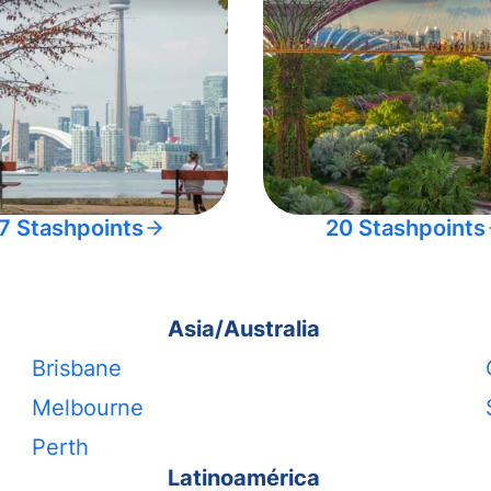
7 Stashpoints
20 Stashpoints
Asia/Australia
Brisbane
Melbourne
Perth
Latinoamérica