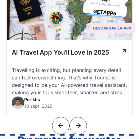
Usa el código de cupón:
GETAPP5
DESCARGAR LA APP
AI Travel App You’ll Love in 2025
Travelling is exciting, but planning every detail
can feel overwhelming. That’s why Tourist is
designed to be your AI-powered travel assistant,
making your trips smoother, smarter, and stress-
free. 🧭 What Makes the Tourist App Unique?
Periklis
18 sept. 2025
Unlike standard travel apps, Tourist combines
powerful tools into one easy-to-use platform:
With Tourist, your trip planning becomes as
exciting …