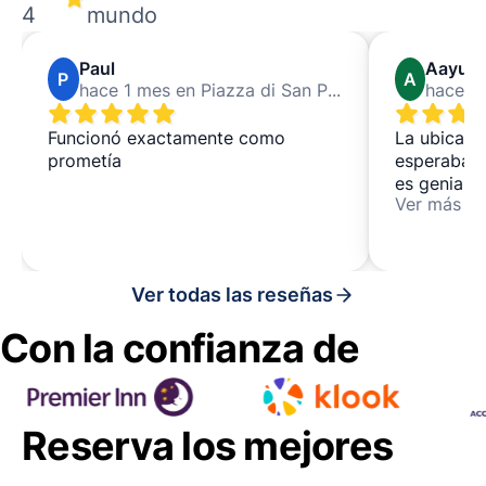
4
mundo
Paul
Aayus
P
A
hace 1 mes en Piazza di San Pietro in Vincoli
Funcionó exactamente como
La ubicaci
prometía
esperaba. L
es genial,
Ver más
nuestras b
segura.
Ver todas las reseñas
Con la confianza de
Reserva los mejores