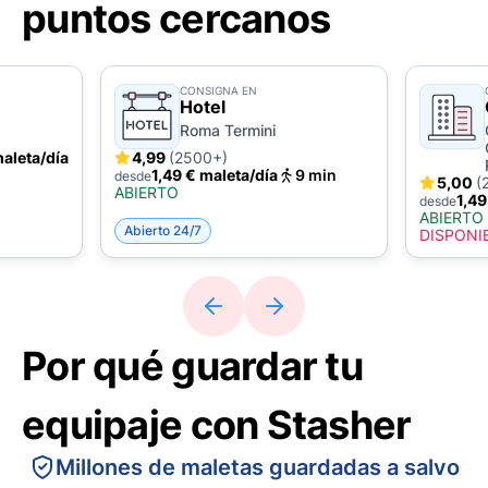
puntos cercanos
CONSIGNA EN
Hotel
Roma Termini
maleta/día
4,99
(2500+)
1,49 € maleta/día
9 min
desde
5,00
(
ABIERTO
1,49
desde
ABIERTO
Abierto 24/7
DISPONI
Por qué guardar tu
equipaje con Stasher
Millones de maletas guardadas a salvo