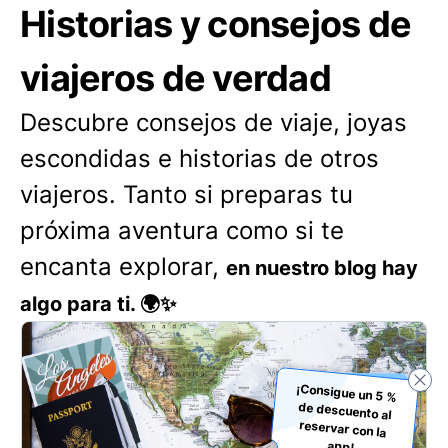
Historias y consejos de
viajeros de verdad
Descubre consejos de viaje, joyas
escondidas e historias de otros
viajeros. Tanto si preparas tu
próxima aventura como si te
encanta explorar,
en nuestro blog hay
algo para ti. 🌍✨
¡Consigue un 5 %
de descuento al
reservar con la
app!