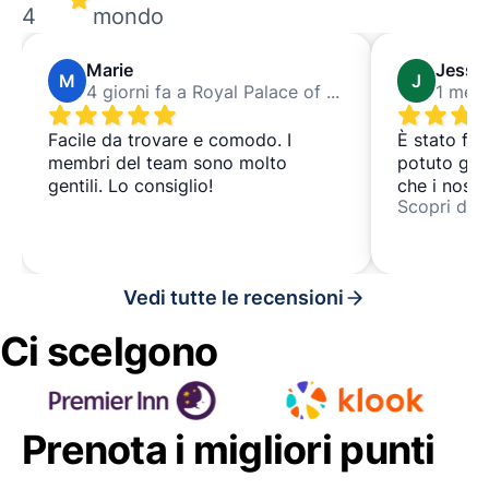
4
mondo
Marie
Jessi
M
J
4 giorni fa a Royal Palace of Madrid
Facile da trovare e comodo. I
È stato fac
membri del team sono molto
potuto god
gentili. Lo consiglio!
che i nostr
Scopri di p
con person
Vedi tutte le recensioni
Ci scelgono
Prenota i migliori punti