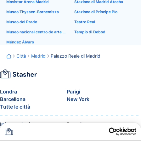
Movistar Arena Madrid
Stazione di Madrid Atocha
Museo Thyssen-Bornemisza
Stazione di Príncipe Pío
Museo del Prado
Teatro Real
Museo nacional centro de arte reina Sofia
Tempio di Debod
Méndez Álvaro
Città
Madrid
Palazzo Reale di Madrid
Londra
Parigi
Barcellona
New York
Tutte le città
Informazioni
Prezzi
FAQ
Assistenza
Blog
Entra nel programma