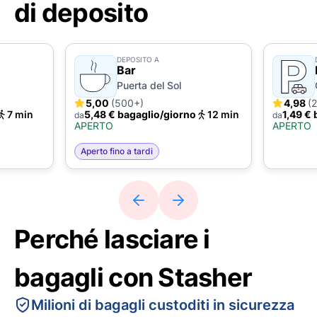
di deposito
DEPOSITO A
Bar
Puerta del Sol
5,00
(500+)
4,98
(
7 min
5,48 € bagaglio/giorno
12 min
1,49 €
da
da
APERTO
APERTO
Aperto fino a tardi
Perché lasciare i
bagagli con Stasher
Milioni di bagagli custoditi in sicurezza