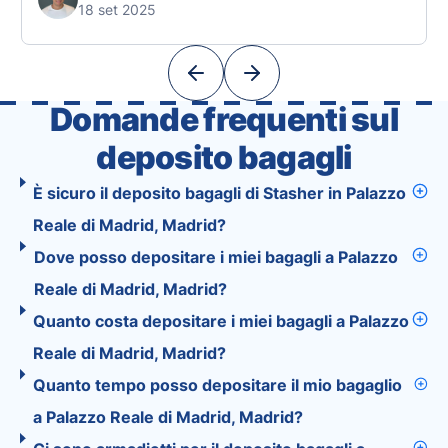
18 set 2025
Unlike standard travel apps, Tourist combines
powerful tools into one easy-to-use platform:
With Tourist, your trip planning becomes as
exciting …
Domande frequenti sul
deposito bagagli
È sicuro il deposito bagagli di Stasher in Palazzo
Reale di Madrid, Madrid?
Dove posso depositare i miei bagagli a Palazzo
Reale di Madrid, Madrid?
Quanto costa depositare i miei bagagli a Palazzo
Reale di Madrid, Madrid?
Quanto tempo posso depositare il mio bagaglio
a Palazzo Reale di Madrid, Madrid?