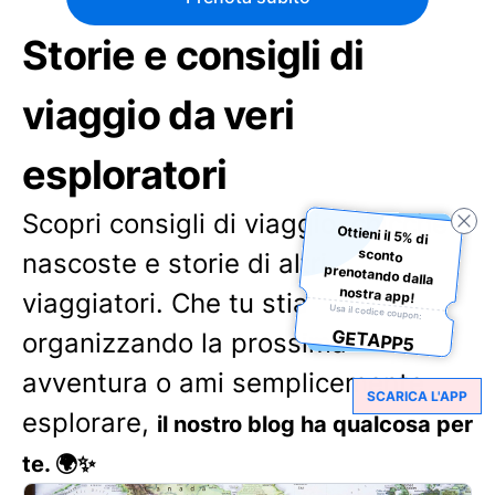
Storie e consigli di
viaggio da veri
esploratori
Scopri consigli di viaggio, chicche
Ottieni il 5% di
sconto
prenotando dalla
nascoste e storie di altri
nostra app!
viaggiatori. Che tu stia
Usa il codice coupon:
GETAPP5
organizzando la prossima
avventura o ami semplicemente
SCARICA L'APP
esplorare,
il nostro blog ha qualcosa per
te. 🌍✨